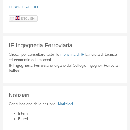
DOWNLOAD FILE
ENGLISH
IF Ingegneria Ferroviaria
Clicca
per
consultare
tutte
le
mensilità
di
IF
la
rivista
di
tecnica
ed
economia
dei
trasporti
IF
Ingegneria
Ferroviaria
organo
del
Collegio
Ingegneri
Ferroviari
Italiani
Notiziari
Consultazione
della
sezione
Notiziari
Interni
Esteri