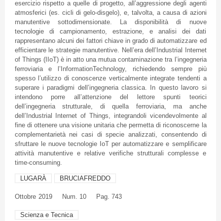
esercizio rispetto a quelle di progetto, all’aggressione degli agenti
atmosferici (es. cicli di gelo-disgelo), e, talvolta, a causa di azioni
manutentive sottodimensionate. La disponibilità di nuove
tecnologie di campionamento, estrazione, e analisi dei dati
rappresentano alcuni dei fattori chiave in grado di automatizzare ed
efficientare le strategie manutentive. Nell’era dell’Industrial Internet
of Things (IIoT) è in atto una mutua contaminazione tra l’ingegneria
ferroviaria e l’InformationTechnology, richiedendo sempre più
spesso l’utilizzo di conoscenze verticalmente integrate tendenti a
superare i paradigmi dell’ingegneria classica. In questo lavoro si
intendono porre all’attenzione del lettore spunti teorici
dell’ingegneria strutturale, di quella ferroviaria, ma anche
dell’Industrial Internet of Things, integrandoli vicendevolmente al
fine di ottenere una visione unitaria che permetta di riconoscerne la
complementarietà nei casi di specie analizzati, consentendo di
sfruttare le nuove tecnologie IoT per automatizzare e semplificare
attività manutentive e relative verifiche strutturali complesse e
time-consuming.
LUGARÀ
BRUCIAFREDDO
Ottobre
2019
Num. 10
Pag. 743
Scienza e Tecnica