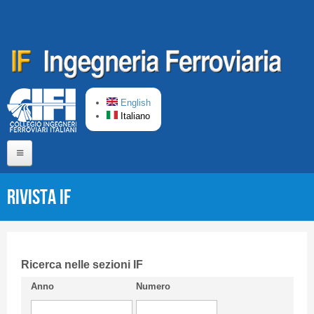
Salta al contenuto principale
English
Italiano
Home
Rivista IF
Chi siamo
Comitato di Redazione
CIFI in breve
Ricerca nelle sezioni IF
Anno
Numero
Linee Guida