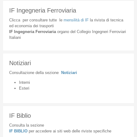
IF Ingegneria Ferroviaria
Clicca
per
consultare
tutte
le
mensilità
di
IF
la
rivista
di
tecnica
ed
economia
dei
trasporti
IF
Ingegneria
Ferroviaria
organo
del
Collegio
Ingegneri
Ferroviari
Italiani
Notiziari
Consultazione
della
sezione
Notiziari
Interni
Esteri
IF Biblio
Consulta la sezione
IF BIBLIO
per accedere ai siti web delle riviste specifiche