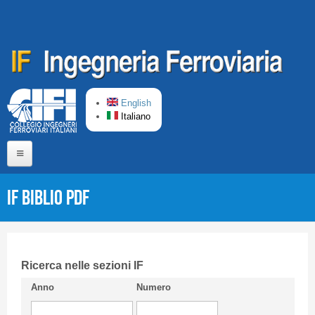
Salta al contenuto principale
English
Italiano
Home
IF Biblio PDF
Chi siamo
Comitato di Redazione
CIFI in breve
Ricerca nelle sezioni IF
Anno
Numero
Linee Guida