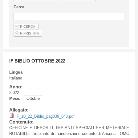
Linee Guida Per Gli Autori
Cerca
Privacy Policy
Articoli
Shop
Fornitori di prodotti e servizi
IF BIBLIO OTTOBRE 2022
Lingua
Italiano
Anno:
2 022
Mese:
Ottobre
Allegato:
IF_10_22_Biblio_pag839_843.pdf
Contenuto:
OFFICINE E DEPOSITI, IMPIANTI SPECIALI PER METERIALE
ROTABILE: L’impianto di manutenzione corrente di Ancona - OMC