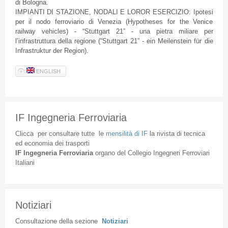
di Bologna.
IMPIANTI DI STAZIONE, NODALI E LOROR ESERCIZIO: Ipotesi
per il nodo ferroviario di Venezia (Hypotheses for the Venice
railway vehicles) - “Stuttgart 21” - una pietra miliare per
l’infrastruttura della regione (“Stuttgart 21” - ein Meilenstein für die
Infrastruktur der Region).
ENGLISH
IF Ingegneria Ferroviaria
Clicca
per
consultare
tutte
le
mensilità
di
IF
la
rivista
di
tecnica
ed
economia
dei
trasporti
IF
Ingegneria
Ferroviaria
organo
del
Collegio
Ingegneri
Ferroviari
Italiani
Notiziari
Consultazione
della
sezione
Notiziari