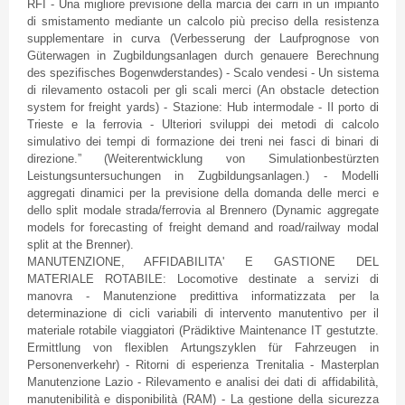
RFI - Una migliore previsione della marcia dei carri in un impianto
di smistamento mediante un calcolo più preciso della resistenza
supplementare in curva (Verbesserung der Laufprognose von
Güterwagen in Zugbildungsanlagen durch genauere Berechnung
des spezifisches Bogenwderstandes) - Scalo vendesi - Un sistema
di rilevamento ostacoli per gli scali merci (An obstacle detection
system for freight yards) - Stazione: Hub intermodale - Il porto di
Trieste e la ferrovia - Ulteriori sviluppi dei metodi di calcolo
simulativo dei tempi di formazione dei treni nei fasci di binari di
direzione.” (Weiterentwicklung von Simulationbestürzten
Leistungsuntersuchungen in Zugbildungsanlagen.) - Modelli
aggregati dinamici per la previsione della domanda delle merci e
dello split modale strada/ferrovia al Brennero (Dynamic aggregate
models for forecasting of freight demand and road/railway modal
split at the Brenner).
MANUTENZIONE, AFFIDABILITA' E GASTIONE DEL
MATERIALE ROTABILE: Locomotive destinate a servizi di
manovra - Manutenzione predittiva informatizzata per la
determinazione di cicli variabili di intervento manutentivo per il
materiale rotabile viaggiatori (Prädiktive Maintenance IT gestutzte.
Ermittlung von flexiblen Artungszyklen für Fahrzeugen in
Personenverkehr) - Ritorni di esperienza Trenitalia - Masterplan
Manutenzione Lazio - Rilevamento e analisi dei dati di affidabilità,
manutenibilità e disponibilità (RAM) - La gestione della sicurezza