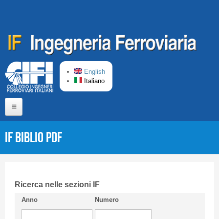
Salta al contenuto principale
English
Italiano
Home
IF Biblio PDF
Chi siamo
Comitato di Redazione
CIFI in breve
Ricerca nelle sezioni IF
Anno
Numero
Linee Guida