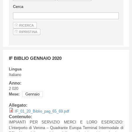
Linee Guida Per Gli Autori
Cerca
Privacy Policy
Articoli
Shop
Fornitori di prodotti e servizi
IF BIBLIO GENNAIO 2020
Lingua
Italiano
Anno:
2 020
Mese:
Gennaio
Allegato:
IF_01_20_Biblio_pag_65_69.pdf
Contenuto:
IMPIANTI PER SERVIZIO MERCI E LORO ESERCIZIO:
L’interporto di Verona – Quadrante Europa Terminal Intermodale di