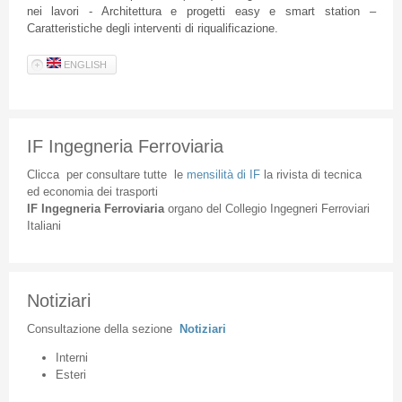
nei lavori - Architettura e progetti easy e smart station –
Caratteristiche degli interventi di riqualificazione.
ENGLISH
IF Ingegneria Ferroviaria
Clicca
per
consultare
tutte
le
mensilità
di
IF
la
rivista
di
tecnica
ed
economia
dei
trasporti
IF
Ingegneria
Ferroviaria
organo
del
Collegio
Ingegneri
Ferroviari
Italiani
Notiziari
Consultazione
della
sezione
Notiziari
Interni
Esteri