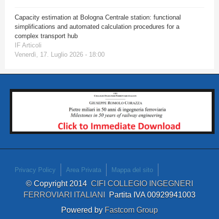
Capacity estimation at Bologna Centrale station: functional
simplifications and automated calculation procedures for a
complex transport hub
IF Articoli
Venerdì, 17. Luglio 2026 - 18:00
Privacy Policy
Area Privata
Mappa del sito
© Copyright 2014
CIFI COLLEGIO INGEGNERI
FERROVIARI ITALIANI
Partita IVA 00929941003
Powered by
Fastcom Group