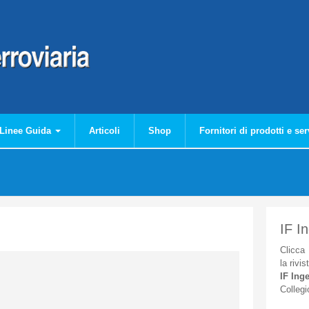
Linee Guida
Articoli
Shop
Fornitori di prodotti e ser
IF I
Clicca
la
rivis
IF
Inge
Collegi