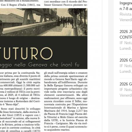
Ingegn
n.7-8 
Rivista
Venerdì
2026 
CONTR
IF Notiz
Lunedì,
2026 
IF Notiz
Lunedì,
2026 
IF Notiz
Venerdì