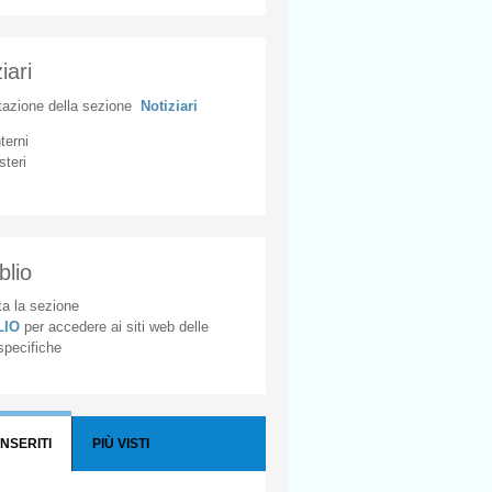
iari
tazione
della
sezione
Notiziari
nterni
steri
blio
a la sezione
BLIO
per accedere ai siti web delle
 specifiche
INSERITI
PIÙ VISTI