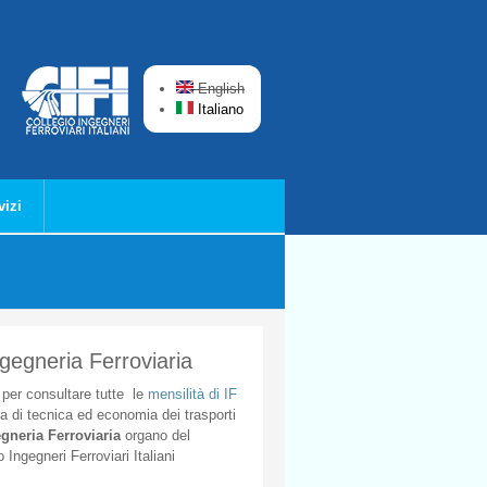
English
Italiano
vizi
ngegneria Ferroviaria
per
consultare
tutte
le
mensilità
di
IF
ta
di
tecnica
ed
economia
dei
trasporti
gneria
Ferroviaria
organo
del
o
Ingegneri
Ferroviari
Italiani