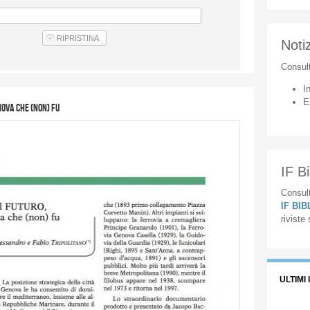
Notiz
Consul
I
E
nova che (non) fu
IF Bi
Consult
IF BI
riviste
ULTIMI 