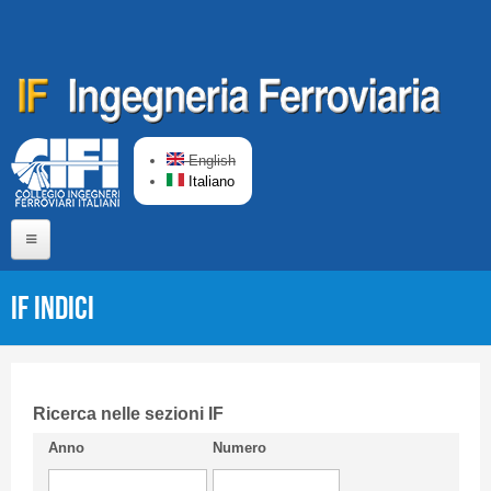
Salta al contenuto principale
English
Italiano
Home
IF Indici
Chi siamo
Comitato di Redazione
CIFI in breve
Ricerca nelle sezioni IF
Anno
Numero
Linee Guida