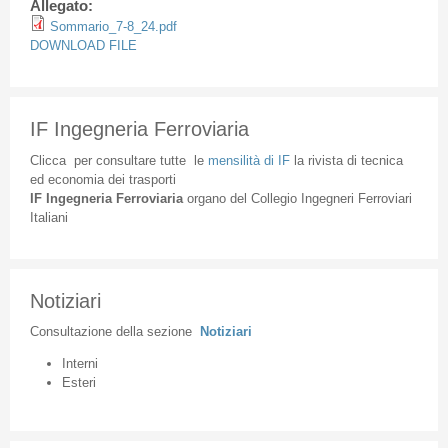
Allegato:
Sommario_7-8_24.pdf
DOWNLOAD FILE
IF Ingegneria Ferroviaria
Clicca
per
consultare
tutte
le
mensilità
di
IF
la
rivista
di
tecnica
ed
economia
dei
trasporti
IF
Ingegneria
Ferroviaria
organo
del
Collegio
Ingegneri
Ferroviari
Italiani
Notiziari
Consultazione
della
sezione
Notiziari
Interni
Esteri