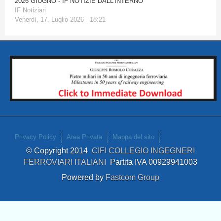
2026 GIUGNO - IF NOTIZIE DALL'INTERNO
IF Notiziari
Venerdì, 17. Luglio 2026 - 18:21
Privacy Policy
Area Privata
Mappa del sito
© Copyright 2014
CIFI COLLEGIO INGEGNERI
FERROVIARI ITALIANI
Partita IVA 00929941003
Powered by
Fastcom Group