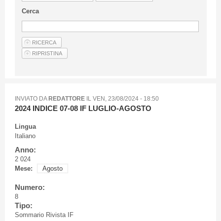
Linee Guida Per Gli Autori
Cerca
Privacy Policy
Articoli
Shop
Fornitori di prodotti e servizi
INVIATO DA
REDATTORE
IL
VEN, 23/08/2024 - 18:50
2024 INDICE 07-08 IF LUGLIO-AGOSTO
Lingua
Italiano
Anno:
2 024
Mese:
Agosto
Numero:
8
Tipo:
Sommario Rivista IF