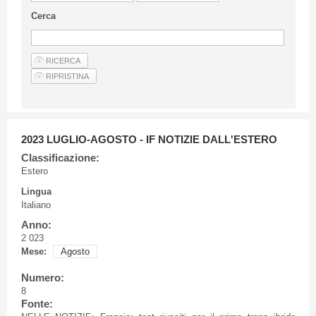
Linee Guida Per Gli Autori
Cerca
Privacy Policy
Articoli
Shop
Fornitori di prodotti e servizi
2023 LUGLIO-AGOSTO - IF NOTIZIE DALL'ESTERO
Classificazione:
Estero
Lingua
Italiano
Anno:
2 023
Mese:
Agosto
Numero:
8
Fonte: