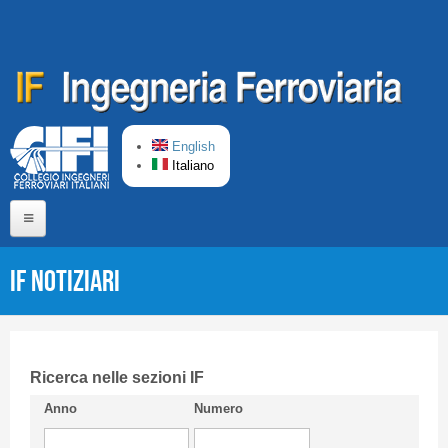
Salta al contenuto principale
English
Italiano
Home
IF Notiziari
Chi siamo
Comitato di Redazione
CIFI in breve
Ricerca nelle sezioni IF
Anno
Numero
Linee Guida