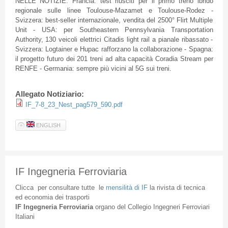
NELLE NOTIZIE: Francia: test riusciti per il primo treno ibrido
regionale sulle linee Toulouse-Mazamet e Toulouse-Rodez -
Svizzera: best-seller internazionale, vendita del 2500° Flirt Multiple
Unit - USA: per Southeastern Pennsylvania Transportation
Authority, 130 veicoli elettrici Citadis light rail a pianale ribassato -
Svizzera: Logtainer e Hupac rafforzano la collaborazione - Spagna:
il progetto futuro dei 201 treni ad alta capacità Coradia Stream per
RENFE - Germania: sempre più vicini al 5G sui treni.
Allegato Notiziario:
IF_7-8_23_Nest_pag579_590.pdf
ENGLISH
IF Ingegneria Ferroviaria
Clicca
per
consultare
tutte
le
mensilità
di
IF
la
rivista
di
tecnica
ed
economia
dei
trasporti
IF
Ingegneria
Ferroviaria
organo
del
Collegio
Ingegneri
Ferroviari
Italiani