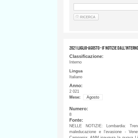
2021 LUGLIO-AGOSTO - IF NOTIZIE DALL'INTERN
Classificazione:
Interno
Lingua
Italiano
Anno:
2 021
Mese:
Agosto
Numero:
8
Fonte:
NELLE NOTIZIE: Lombardia: Treno
maleducazione e l’evasione - Venet
Campania: ANM inaugura la nuova Line