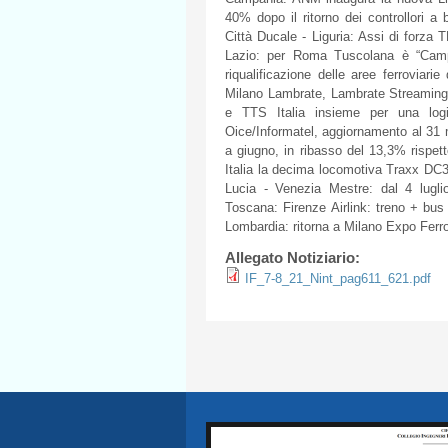
40% dopo il ritorno dei controllori a
Città Ducale - Liguria: Assi di forza 
Lazio: per Roma Tuscolana è “Campo
riqualificazione delle aree ferroviar
Milano Lambrate, Lambrate Streaming è
e TTS Italia insieme per una logi
Oice/Informatel, aggiornamento al 31 m
a giugno, in ribasso del 13,3% rispet
Italia la decima locomotiva Traxx D
Lucia - Venezia Mestre: dal 4 lugli
Toscana: Firenze Airlink: treno + bus
Lombardia: ritorna a Milano Expo Ferro
Allegato Notiziario:
IF_7-8_21_Nint_pag611_621.pdf