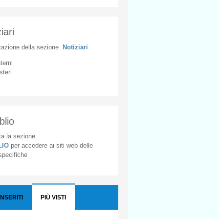
iari
tazione
della
sezione
Notiziari
nterni
steri
blio
a la sezione
BLIO
per accedere ai siti web delle
 specifiche
INSERITI
PIÙ VISTI