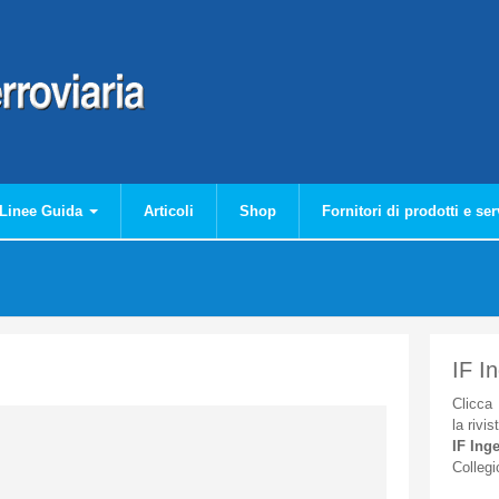
Linee Guida
Articoli
Shop
Fornitori di prodotti e ser
IF I
Clicca
la
rivis
IF
Inge
Collegi