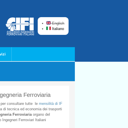
English
Italiano
vizi
ngegneria Ferroviaria
per
consultare
tutte
le
mensilità
di
IF
ta
di
tecnica
ed
economia
dei
trasporti
gneria
Ferroviaria
organo
del
o
Ingegneri
Ferroviari
Italiani