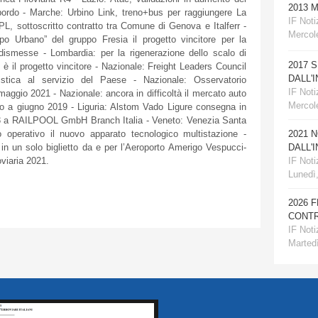
2013 
 bordo - Marche: Urbino Link, treno+bus per raggiungere La
IF Notiz
TPL, sottoscritto contratto tra Comune di Genova e Italferr -
Mercole
 Urbano” del gruppo Fresia il progetto vincitore per la
ie dismesse - Lombardia: per la rigenerazione dello scalo di
2017 
 il progetto vincitore - Nazionale: Freight Leaders Council
DALL'
stica al servizio del Paese - Nazionale: Osservatorio
IF Notiz
aggio 2021 - Nazionale: ancora in difficoltà il mercato auto
Mercol
to a giugno 2019 - Liguria: Alstom Vado Ligure consegna in
C3 a RAILPOOL GmbH Branch Italia - Veneto: Venezia Santa
2021 
o operativo il nuovo apparato tecnologico multistazione -
DALL'
 in un solo biglietto da e per l’Aeroporto Amerigo Vespucci-
IF Notiz
viaria 2021.
Lunedì
2026 
CONTR
IF Notiz
Martedì