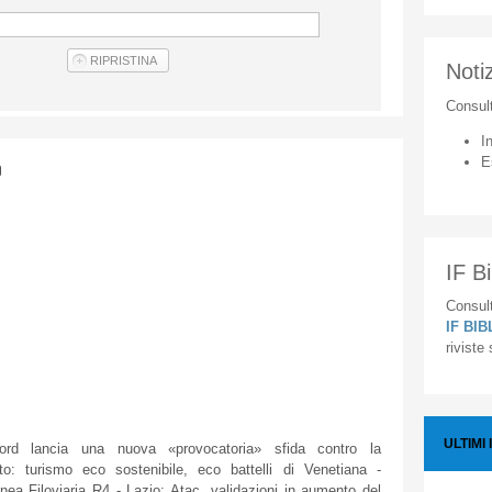
Notiz
Consul
I
E
O
IF Bi
Consult
IF BI
riviste
ULTIMI 
rd lancia una nuova «provocatoria» sfida contro la
o: turismo eco sostenibile, eco battelli di Venetiana -
a Filoviaria R4 - Lazio: Atac, validazioni in aumento del