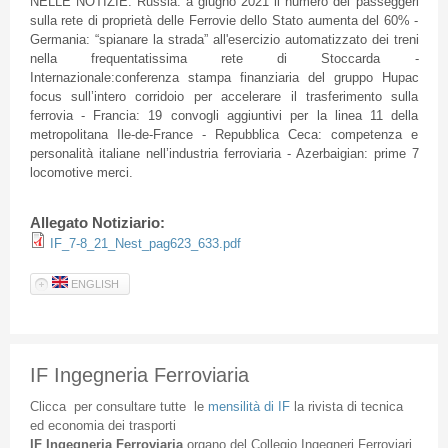
NELLE NOTIZIE: Russia: a giugno 2021 il numero dei passeggeri
sulla rete di proprietà delle Ferrovie dello Stato aumenta del 60% -
Germania: “spianare la strada” all'esercizio automatizzato dei treni
nella frequentatissima rete di Stoccarda -
Internazionale:conferenza stampa finanziaria del gruppo Hupac
focus sull’intero corridoio per accelerare il trasferimento sulla
ferrovia - Francia: 19 convogli aggiuntivi per la linea 11 della
metropolitana Ile-de-France - Repubblica Ceca: competenza e
personalità italiane nell’industria ferroviaria - Azerbaigian: prime 7
locomotive merci.
Allegato Notiziario:
IF_7-8_21_Nest_pag623_633.pdf
ENGLISH
IF Ingegneria Ferroviaria
Clicca
per
consultare
tutte
le
mensilità
di
IF
la
rivista
di
tecnica
ed
economia
dei
trasporti
IF
Ingegneria
Ferroviaria
organo
del
Collegio
Ingegneri
Ferroviari