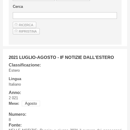
Linee Guida Per Gli Autori
Cerca
Privacy Policy
Articoli
Shop
Fornitori di prodotti e servizi
2021 LUGLIO-AGOSTO - IF NOTIZIE DALL'ESTERO
Classificazione:
Estero
Lingua
Italiano
Anno:
2 021
Mese:
Agosto
Numero:
8
Fonte: