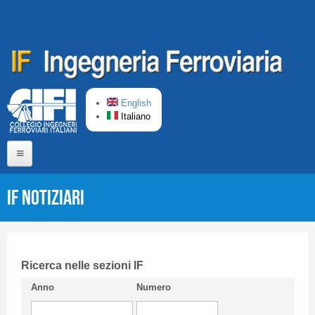
Salta al contenuto principale
English
Italiano
Home
IF Notiziari
Chi siamo
Comitato di Redazione
CIFI in breve
Ricerca nelle sezioni IF
Anno
Numero
Linee Guida