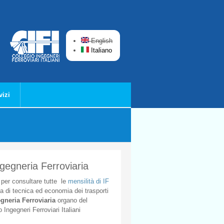
English
Italiano
vizi
ngegneria Ferroviaria
per
consultare
tutte
le
mensilità
di
IF
ta
di
tecnica
ed
economia
dei
trasporti
gneria
Ferroviaria
organo
del
o
Ingegneri
Ferroviari
Italiani