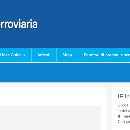
Linee Guida
Articoli
Shop
Fornitori di prodotti e ser
IF I
Clicca
la
rivis
IF
Inge
Collegi