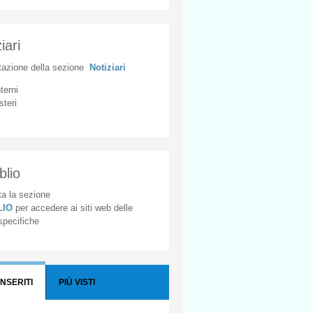
iari
tazione
della
sezione
Notiziari
nterni
steri
blio
a la sezione
BLIO
per accedere ai siti web delle
 specifiche
INSERITI
PIÙ VISTI