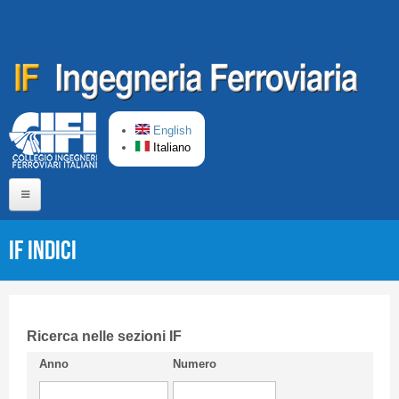
Salta al contenuto principale
English
Italiano
Home
IF Indici
Chi siamo
Comitato di Redazione
CIFI in breve
Ricerca nelle sezioni IF
Anno
Numero
Linee Guida