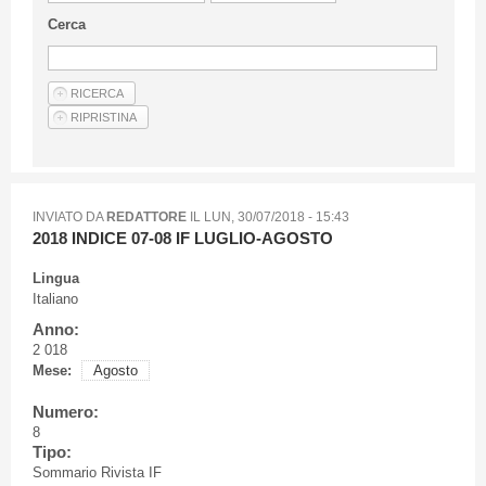
Linee Guida Per Gli Autori
Cerca
Privacy Policy
Articoli
Shop
Fornitori di prodotti e servizi
INVIATO DA
REDATTORE
IL
LUN, 30/07/2018 - 15:43
2018 INDICE 07-08 IF LUGLIO-AGOSTO
Lingua
Italiano
Anno:
2 018
Mese:
Agosto
Numero:
8
Tipo:
Sommario Rivista IF