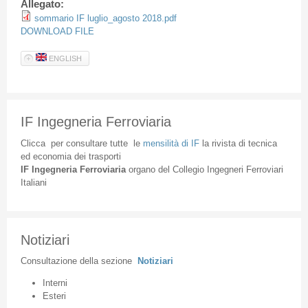
Allegato:
sommario IF luglio_agosto 2018.pdf
DOWNLOAD FILE
ENGLISH
IF Ingegneria Ferroviaria
Clicca
per
consultare
tutte
le
mensilità
di
IF
la
rivista
di
tecnica
ed
economia
dei
trasporti
IF
Ingegneria
Ferroviaria
organo
del
Collegio
Ingegneri
Ferroviari
Italiani
Notiziari
Consultazione
della
sezione
Notiziari
Interni
Esteri