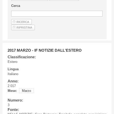
Linee Guida Per Gli Autori
Cerca
Privacy Policy
Articoli
Shop
Fornitori di prodotti e servizi
2017 MARZO - IF NOTIZIE DALL'ESTERO
Classificazione:
Estero
Lingua
Italiano
Anno:
2 017
Mese:
Marzo
Numero:
3
Fonte: