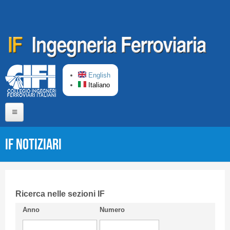
Salta al contenuto principale
English
Italiano
Home
IF Notiziari
Chi siamo
Comitato di Redazione
CIFI in breve
Ricerca nelle sezioni IF
Anno
Numero
Linee Guida