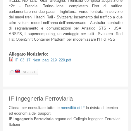
NELLE NOTIZIE: Gran Bretagna: Trenitalia completa acquisizione
c2c - Francia: Torino-Lione, completato l’iter di ratifica
parlamentare nei due paesi - Inghilterra: verso l’entrata in servizio
dei nuovi treni Hitachi Rail - Svizzera: incremento del traffico a due
cifre: volumi record nell’anno dell’anniversario - Australia: contratto
di segnalamento e comunicazioni per Ansaldo STS - USA:
ANSYS, il supercomputing, un vantaggio per tutti - Svizzera: Red
Hat OpenShift Container Platform per modernizzare l’IT di FSS
Allegato Notiziario:
IF_03_17_Nest_pag_219_229.pdf
ENGLISH
IF Ingegneria Ferroviaria
Clicca
per
consultare
tutte
le
mensilità
di
IF
la
rivista
di
tecnica
ed
economia
dei
trasporti
IF
Ingegneria
Ferroviaria
organo
del
Collegio
Ingegneri
Ferroviari
Italiani