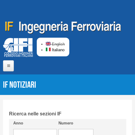
Salta al contenuto principale
English
Italiano
Home
IF Notiziari
Chi siamo
Comitato di Redazione
CIFI in breve
Ricerca nelle sezioni IF
Anno
Numero
Linee Guida