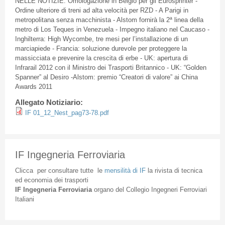
NELLE NOTIZIE: Omologazione in Belgio per gli Eurosprinter -
Ordine ulteriore di treni ad alta velocità per RZD - A Parigi in
metropolitana senza macchinista - Alstom fornirà la 2ª linea della
metro di Los Teques in Venezuela - Impegno italiano nel Caucaso -
Inghilterra: High Wycombe, tre mesi per l’installazione di un
marciapiede - Francia: soluzione durevole per proteggere la
massicciata e prevenire la crescita di erbe - UK: apertura di
Infrarail 2012 con il Ministro dei Trasporti Britannico - UK: “Golden
Spanner” al Desiro -Alstom: premio “Creatori di valore” ai China
Awards 2011
Allegato Notiziario:
IF 01_12_Nest_pag73-78.pdf
IF Ingegneria Ferroviaria
Clicca
per
consultare
tutte
le
mensilità
di
IF
la
rivista
di
tecnica
ed
economia
dei
trasporti
IF
Ingegneria
Ferroviaria
organo
del
Collegio
Ingegneri
Ferroviari
Italiani