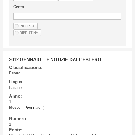
Linee Guida Per Gli Autori
Cerca
Privacy Policy
Articoli
Shop
Fornitori di prodotti e servizi
2012 GENNAIO - IF NOTIZIE DALL'ESTERO
Classificazione:
Estero
Lingua
Italiano
Anno:
1
Mese:
Gennaio
Numero:
1
Fonte: