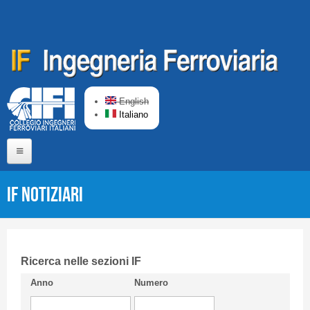
Salta al contenuto principale
English
Italiano
Home
IF Notiziari
Chi siamo
Comitato di Redazione
CIFI in breve
Ricerca nelle sezioni IF
Anno
Numero
Linee Guida