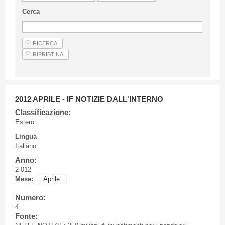
Linee Guida Per Gli Autori
Cerca
Privacy Policy
Articoli
Shop
Fornitori di prodotti e servizi
2012 APRILE - IF NOTIZIE DALL'INTERNO
Classificazione:
Estero
Lingua
Italiano
Anno:
2 012
Mese:
Aprile
Numero:
4
Fonte: