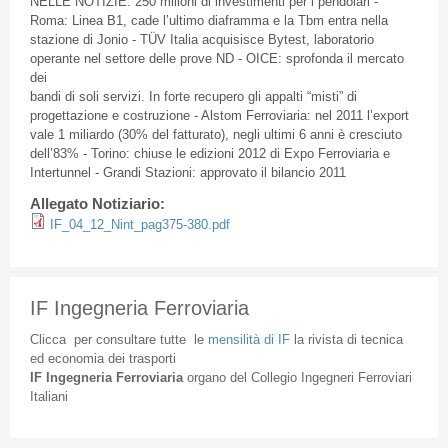
NELLE NOTIZIE: 250 milioni di investimenti per i pendolari -
Roma: Linea B1, cade l’ultimo diaframma e la Tbm entra nella
stazione di Jonio - TÜV Italia acquisisce Bytest, laboratorio
operante nel settore delle prove ND - OICE: sprofonda il mercato
dei
bandi di soli servizi. In forte recupero gli appalti “misti” di
progettazione e costruzione - Alstom Ferroviaria: nel 2011 l’export
vale 1 miliardo (30% del fatturato), negli ultimi 6 anni è cresciuto
dell’83% - Torino: chiuse le edizioni 2012 di Expo Ferroviaria e
Intertunnel - Grandi Stazioni: approvato il bilancio 2011
Allegato Notiziario:
IF_04_12_Nint_pag375-380.pdf
IF Ingegneria Ferroviaria
Clicca
per
consultare
tutte
le
mensilità
di
IF
la
rivista
di
tecnica
ed
economia
dei
trasporti
IF
Ingegneria
Ferroviaria
organo
del
Collegio
Ingegneri
Ferroviari
Italiani