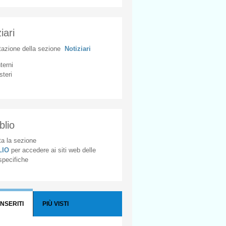
iari
tazione
della
sezione
Notiziari
nterni
steri
blio
a la sezione
BLIO
per accedere ai siti web delle
 specifiche
INSERITI
PIÙ VISTI