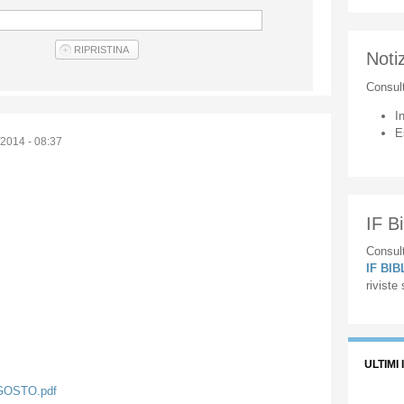
Notiz
Consul
I
E
2014 - 08:37
IF Bi
Consult
IF BI
riviste
ULTIMI 
GOSTO.pdf