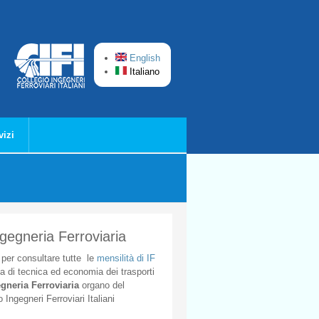
English
Italiano
vizi
ngegneria Ferroviaria
per
consultare
tutte
le
mensilità
di
IF
ta
di
tecnica
ed
economia
dei
trasporti
gneria
Ferroviaria
organo
del
o
Ingegneri
Ferroviari
Italiani