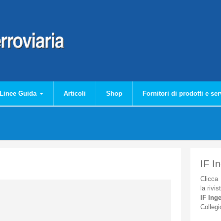
Linee Guida
Articoli
Shop
Fornitori di prodotti e ser
IF I
Clicca
la
rivis
IF
Inge
Collegi