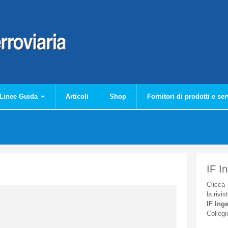
Linee Guida
Articoli
Shop
Fornitori di prodotti e ser
IF I
Clicca
la
rivis
IF
Inge
Collegi