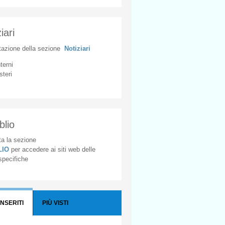
iari
tazione
della
sezione
Notiziari
nterni
steri
blio
a la sezione
BLIO
per accedere ai siti web delle
 specifiche
INSERITI
PIÙ VISTI