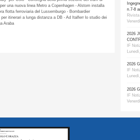
Ingegn
o per una nuova linea Metro a Copenhagen - Alstom installa
n.7-8 
ra flotta ferroviaria del Lussemburgo - Bombardier
Rivista
itinerari a lunga distanza a DB - Ad Italferr lo studio dei
Venerdì
ega Araba
2026 
CONTR
IF Notiz
Lunedì,
2026 
IF Notiz
Lunedì,
2026 
IF Notiz
Venerdì