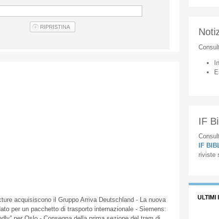
Notiz
Consul
I
E
IF Bi
Consult
IF BI
riviste
ULTIMI 
ure acquisiscono il Gruppo Arriva Deutschland - La nuova
dato per un pacchetto di trasporto internazionale - Siemens:
iendly” per Oslo - Consegna della prima sezione del tram di