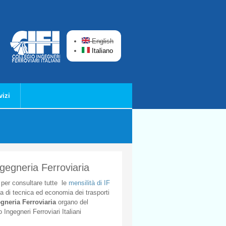
English
Italiano
vizi
ngegneria Ferroviaria
per
consultare
tutte
le
mensilità
di
IF
ta
di
tecnica
ed
economia
dei
trasporti
gneria
Ferroviaria
organo
del
o
Ingegneri
Ferroviari
Italiani