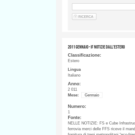
2011 GENNAIO - IF NOTIZIE DALL'ESTERO
Classificazione:
Estero
Lingua
Italiano
Anno:
2 011
Mese:
Gennaio
Numero:
1
Fonte:
NELLE NOTIZIE: FS e Cube Infrastruct
ferrovia merci delle FFS riceve il man
fornitura di treni metropolitani “eco-fr