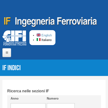
Salta al contenuto principale
English
Italiano
Home
IF Indici
Chi siamo
Comitato di Redazione
CIFI in breve
Ricerca nelle sezioni IF
Anno
Numero
Linee Guida