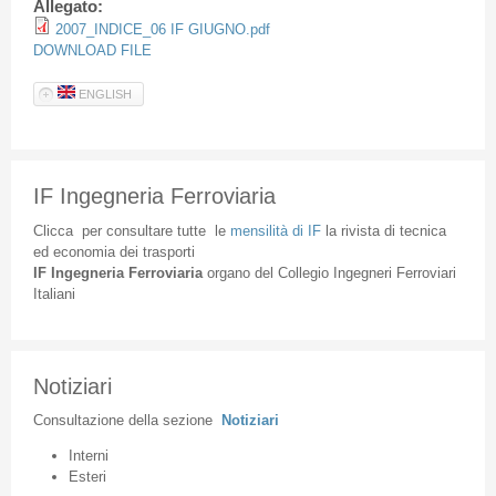
Allegato:
2007_INDICE_06 IF GIUGNO.pdf
DOWNLOAD FILE
ENGLISH
IF Ingegneria Ferroviaria
Clicca
per
consultare
tutte
le
mensilità
di
IF
la
rivista
di
tecnica
ed
economia
dei
trasporti
IF
Ingegneria
Ferroviaria
organo
del
Collegio
Ingegneri
Ferroviari
Italiani
Notiziari
Consultazione
della
sezione
Notiziari
Interni
Esteri