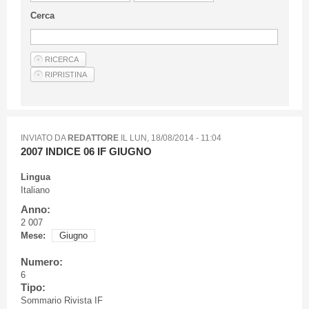
Linee Guida Per Gli Autori
Cerca
Privacy Policy
Articoli
Shop
Fornitori di prodotti e servizi
INVIATO DA
REDATTORE
IL
LUN, 18/08/2014 - 11:04
2007 INDICE 06 IF GIUGNO
Lingua
Italiano
Anno:
2 007
Mese:
Giugno
Numero:
6
Tipo:
Sommario Rivista IF