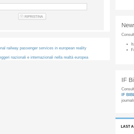
New
Consul
It
onal railway passenger services in european reality
F
eggeri nazionali e internazionali nella realtà europea
IF Bi
Consult
IF BI
journal
LAST 