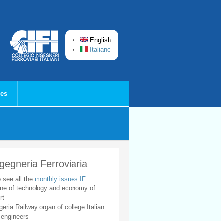
English
Italiano
ces
ngegneria Ferroviaria
o see all the
monthly issues IF
ne of technology and economy of
rt
geria Railway organ of college Italian
 engineers