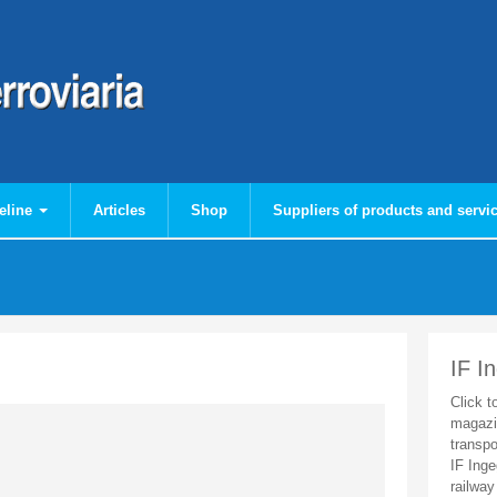
eline
Articles
Shop
Suppliers of products and servi
IF I
Click t
magazi
transpo
IF Inge
railway