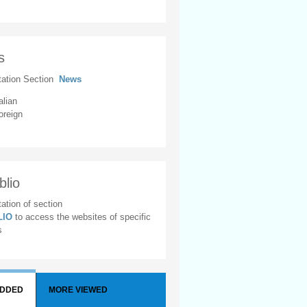
s
tation Section
News
alian
oreign
blio
ation of section
BLIO
to access the websites of specific
s
ADDED
MORE VIEWED