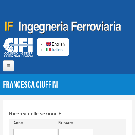
Skip to main content
English
Italiano
Home
Francesca CIUFFINI
About us
Editorial Board
Short presentation CIFI
Ricerca nelle sezioni IF
Anno
Numero
Guideline