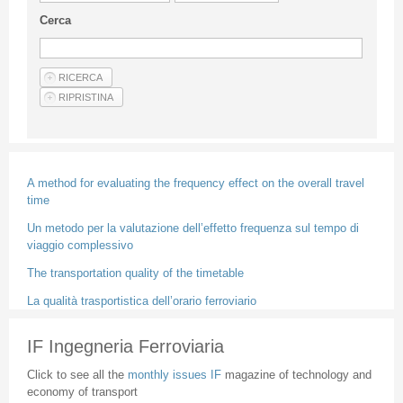
Guideline for authors
Cerca
Privacy & Policy
Articles
Shop
Suppliers of products and services
A method for evaluating the frequency effect on the overall travel
time
Un metodo per la valutazione dell’effetto frequenza sul tempo di
viaggio complessivo
The transportation quality of the timetable
La qualità trasportistica dell’orario ferroviario
IF Ingegneria Ferroviaria
Click to see all the
monthly issues IF
magazine of technology and
economy of transport