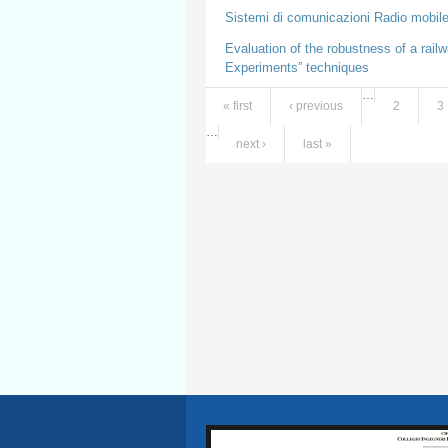
Sistemi di comunicazioni Radio mobile 
Evaluation of the robustness of a ra
Experiments” techniques
…
« first
‹ previous
2
3
Pages
…
next ›
last »