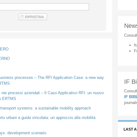
New
Consul
It
TERO
F
TERNO
 business processes – The RFI Application Case: a new way
IF Bi
ERTMS
Consult
 nei processi aziendali – Il Caso Applicativo RFI: un nuovo
IF BI
rdo ERTMS
journal
d transport systems: a sustainable mobility approach
porto urbani a guida vincolata: un approccio alla mobilità
LAST 
ays: development scenario