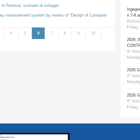
in Ferrovia: scenario di sviluppo
Ingegn
ilway measurement system by means of “Design of Computer
n.7-8 
Rivista
Friday,
4
5
6
7
8
9
10
2026 
CONTR
IF Notiz
Monday
2026 
IF Notiz
Monday
2026 
IF Notiz
Friday,