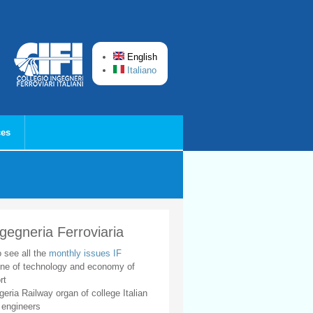
English
Italiano
ces
ngegneria Ferroviaria
o see all the
monthly issues IF
ne of technology and economy of
rt
geria Railway organ of college Italian
 engineers