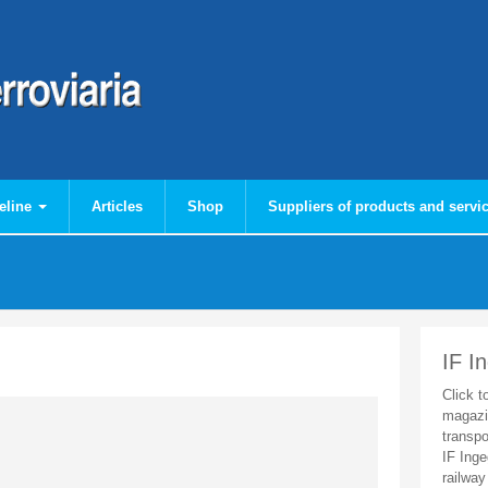
eline
Articles
Shop
Suppliers of products and servi
IF I
Click t
magazi
transpo
IF Inge
railway