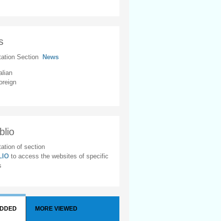
s
tation Section
News
alian
oreign
blio
ation of section
BLIO
to access the websites of specific
s
ADDED
MORE VIEWED