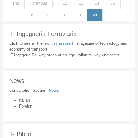
« first
‹ previous
…
12
13
14
15
Pages
16
17
18
19
20
IF Ingegneria Ferroviaria
Click to see all the
monthly issues IF
magazine of technology and
economy of transport
IF Ingegeria Railway organ of college Italian railway engineers
News
Consultation Section
News
Italian
Foreign
IF Biblio