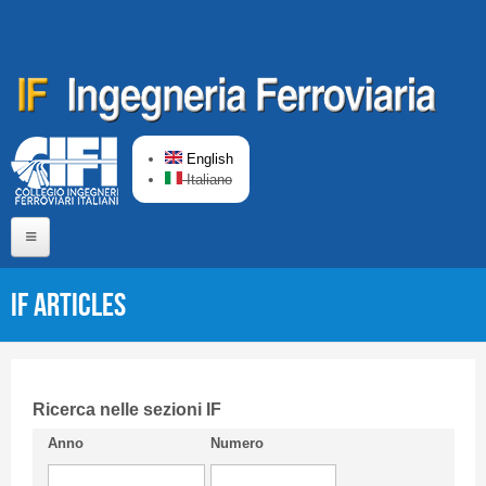
Skip to main content
English
Italiano
Home
IF articles
About us
Editorial Board
Short presentation CIFI
Ricerca nelle sezioni IF
Anno
Numero
Guideline