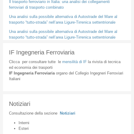
Il trasporto ferroviario in Italia: una analisi dei collegamenti
ferroviari di trasporto combinato
Una analisi sulla possibile alternativa di Autostrade del Mare al
trasporto “tutto-strada” nell’area Ligure-Tirrenica settentrionale
Una analisi sulla possibile alternativa di Autostrade del Mare al
trasporto “tutto-strada” nell’area Ligure-Tirrenica settentrionale
IF Ingegneria Ferroviaria
Clicca
per
consultare
tutte
le
mensilità
di
IF
la
rivista
di
tecnica
ed
economia
dei
trasporti
IF
Ingegneria
Ferroviaria
organo
del
Collegio
Ingegneri
Ferroviari
Italiani
Notiziari
Consultazione
della
sezione
Notiziari
Interni
Esteri