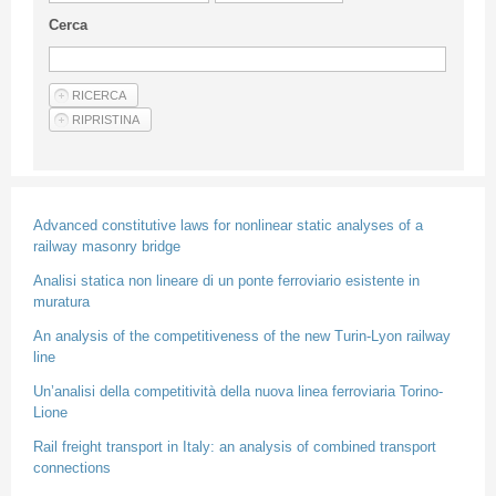
Linee Guida Per Gli Autori
Cerca
Privacy Policy
Articoli
Shop
Fornitori di prodotti e servizi
Advanced constitutive laws for nonlinear static analyses of a
railway masonry bridge
Analisi statica non lineare di un ponte ferroviario esistente in
muratura
An analysis of the competitiveness of the new Turin-Lyon railway
line
Un’analisi della competitività della nuova linea ferroviaria Torino-
Lione
Rail freight transport in Italy: an analysis of combined transport
connections