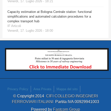
Venerdì, 17. Luglio 2026 - 18:21
Capacity estimation at Bologna Centrale station: functional
simplifications and automated calculation procedures for a
complex transport hub
IF Articoli
Venerdì, 17. Luglio 2026 - 18:00
Privacy Policy
Area Privata
Mappa del sito
© Copyright 2014
CIFI COLLEGIO INGEGNERI
FERROVIARI ITALIANI
Partita IVA 00929941003
Powered by
Fastcom Group