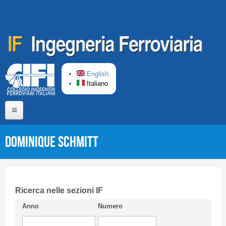
Salta al contenuto principale
English
Italiano
Home
Dominique SCHMITT
Chi siamo
Comitato di Redazione
CIFI in breve
Ricerca nelle sezioni IF
Anno
Numero
Linee Guida