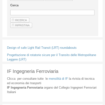
Linee Guida Per Gli Autori
Cerca
Privacy Policy
Articoli
Shop
Fornitori di prodotti e servizi
Design of safe Light Rail Transit (LRT) roundabouts
Progettazione di rotatorie sicure per il Transito delle Metropolitane
Leggere (LRT)
IF Ingegneria Ferroviaria
Clicca
per
consultare
tutte
le
mensilità
di
IF
la
rivista
di
tecnica
ed
economia
dei
trasporti
IF
Ingegneria
Ferroviaria
organo
del
Collegio
Ingegneri
Ferroviari
Italiani