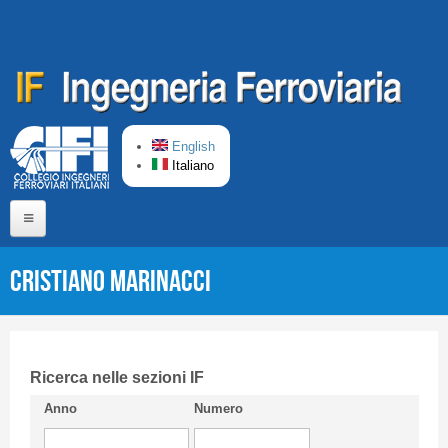
Salta al contenuto principale
English
Italiano
Home
Cristiano MARINACCI
Chi siamo
Comitato di Redazione
CIFI in breve
Ricerca nelle sezioni IF
Anno
Numero
Linee Guida