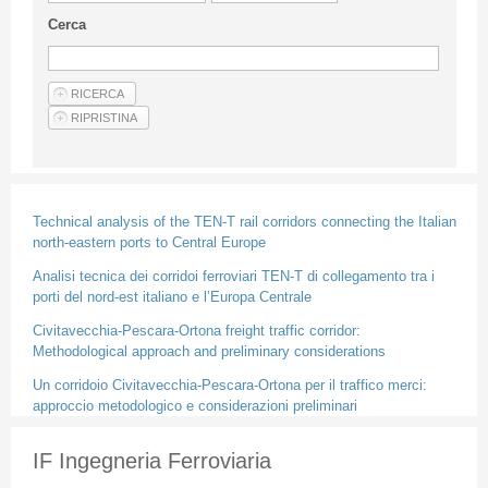
Linee Guida Per Gli Autori
Cerca
Privacy Policy
Articoli
Shop
Fornitori di prodotti e servizi
Technical analysis of the TEN-T rail corridors connecting the Italian
north-eastern ports to Central Europe
Analisi tecnica dei corridoi ferroviari TEN-T di collegamento tra i
porti del nord-est italiano e l’Europa Centrale
Civitavecchia-Pescara-Ortona freight traffic corridor:
Methodological approach and preliminary considerations
Un corridoio Civitavecchia-Pescara-Ortona per il traffico merci:
approccio metodologico e considerazioni preliminari
IF Ingegneria Ferroviaria