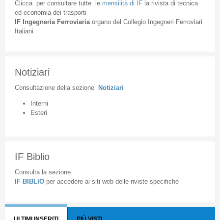
Clicca
per
consultare
tutte
le
mensilità
di
IF
la
rivista
di
tecnica
ed
economia
dei
trasporti
IF
Ingegneria
Ferroviaria
organo
del
Collegio
Ingegneri
Ferroviari
Italiani
Notiziari
Consultazione
della
sezione
Notiziari
Interni
Esteri
IF Biblio
Consulta la sezione
IF BIBLIO
per accedere ai siti web delle riviste specifiche
ULTIMI INSERITI
PIÙ VISTI