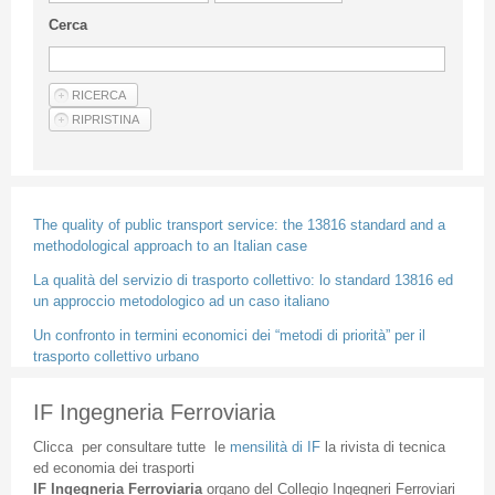
Linee Guida Per Gli Autori
Cerca
Privacy Policy
Articoli
Shop
Fornitori di prodotti e servizi
The quality of public transport service: the 13816 standard and a
methodological approach to an Italian case
La qualità del servizio di trasporto collettivo: lo standard 13816 ed
un approccio metodologico ad un caso italiano
Un confronto in termini economici dei “metodi di priorità” per il
trasporto collettivo urbano
IF Ingegneria Ferroviaria
Clicca
per
consultare
tutte
le
mensilità
di
IF
la
rivista
di
tecnica
ed
economia
dei
trasporti
IF
Ingegneria
Ferroviaria
organo
del
Collegio
Ingegneri
Ferroviari