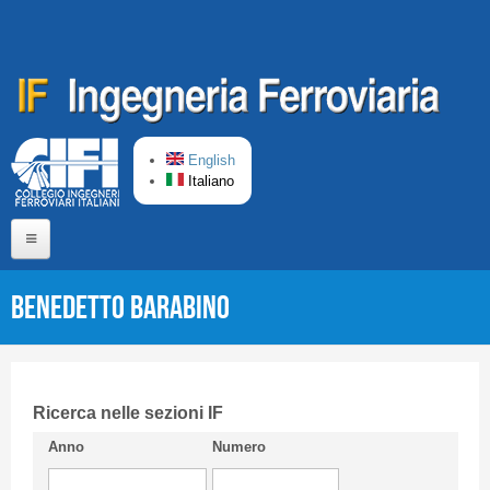
Salta al contenuto principale
English
Italiano
Home
Benedetto BARABINO
Chi siamo
Comitato di Redazione
CIFI in breve
Ricerca nelle sezioni IF
Anno
Numero
Linee Guida