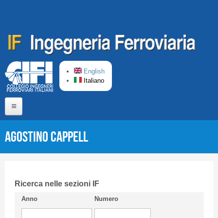
Salta al contenuto principale
English
Italiano
Home
Agostino CAPPELL
Chi siamo
Comitato di Redazione
CIFI in breve
Ricerca nelle sezioni IF
Anno
Numero
Linee Guida