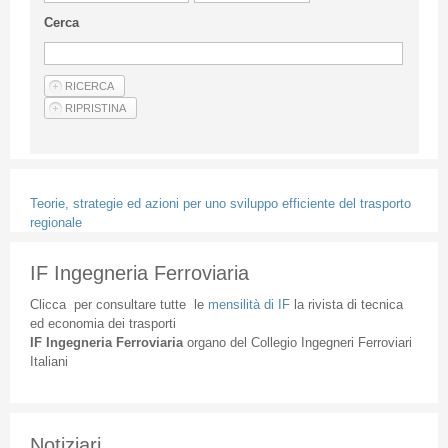
Linee Guida Per Gli Autori
Cerca
Privacy Policy
Articoli
Shop
Fornitori di prodotti e servizi
Teorie, strategie ed azioni per uno sviluppo efficiente del trasporto
regionale
IF Ingegneria Ferroviaria
Clicca
per
consultare
tutte
le
mensilità
di
IF
la
rivista
di
tecnica
ed
economia
dei
trasporti
IF
Ingegneria
Ferroviaria
organo
del
Collegio
Ingegneri
Ferroviari
Italiani
Notiziari