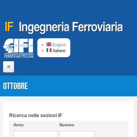
Salta al contenuto principale
English
Italiano
Home
Ottobre
Chi siamo
Comitato di Redazione
CIFI in breve
Ricerca nelle sezioni IF
Anno
Numero
Linee Guida