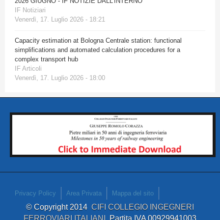
2026 GIUGNO - IF NOTIZIE DALL'INTERNO
IF Notiziari
Venerdì, 17. Luglio 2026 - 18:21
Capacity estimation at Bologna Centrale station: functional
simplifications and automated calculation procedures for a
complex transport hub
IF Articoli
Venerdì, 17. Luglio 2026 - 18:00
Privacy Policy
Area Privata
Mappa del sito
© Copyright 2014
CIFI COLLEGIO INGEGNERI
FERROVIARI ITALIANI
Partita IVA 00929941003