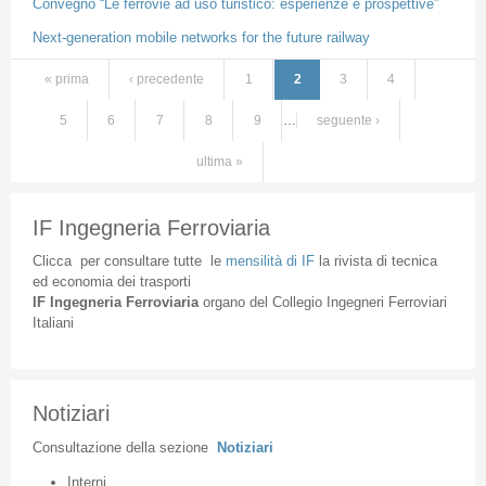
Convegno “Le ferrovie ad uso turistico: esperienze e prospettive”
Next-generation mobile networks for the future railway
« prima
‹ precedente
1
2
3
4
Pagine
5
6
7
8
9
…
seguente ›
ultima »
IF Ingegneria Ferroviaria
Clicca
per
consultare
tutte
le
mensilità
di
IF
la
rivista
di
tecnica
ed
economia
dei
trasporti
IF
Ingegneria
Ferroviaria
organo
del
Collegio
Ingegneri
Ferroviari
Italiani
Notiziari
Consultazione
della
sezione
Notiziari
Interni