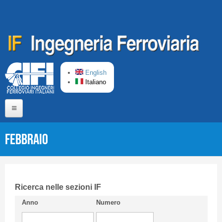
Salta al contenuto principale
English
Italiano
Home
Febbraio
Chi siamo
Comitato di Redazione
CIFI in breve
Ricerca nelle sezioni IF
Anno
Numero
Linee Guida