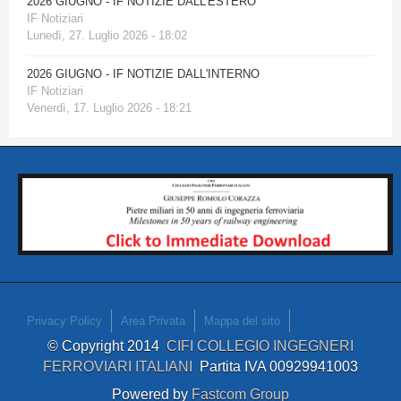
2026 GIUGNO - IF NOTIZIE DALL'ESTERO
IF Notiziari
Lunedì, 27. Luglio 2026 - 18:02
2026 GIUGNO - IF NOTIZIE DALL'INTERNO
IF Notiziari
Venerdì, 17. Luglio 2026 - 18:21
Privacy Policy
Area Privata
Mappa del sito
© Copyright 2014
CIFI COLLEGIO INGEGNERI
FERROVIARI ITALIANI
Partita IVA 00929941003
Powered by
Fastcom Group