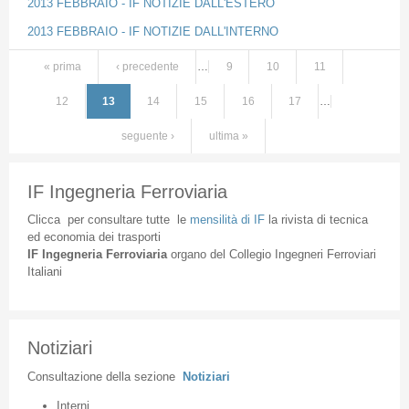
2013 FEBBRAIO - IF NOTIZIE DALL'ESTERO
2013 FEBBRAIO - IF NOTIZIE DALL'INTERNO
« prima
‹ precedente
…
9
10
11
Pagine
12
13
14
15
16
17
…
seguente ›
ultima »
IF Ingegneria Ferroviaria
Clicca
per
consultare
tutte
le
mensilità
di
IF
la
rivista
di
tecnica
ed
economia
dei
trasporti
IF
Ingegneria
Ferroviaria
organo
del
Collegio
Ingegneri
Ferroviari
Italiani
Notiziari
Consultazione
della
sezione
Notiziari
Interni