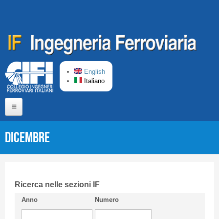
Salta al contenuto principale
English
Italiano
Home
Dicembre
Chi siamo
Comitato di Redazione
CIFI in breve
Ricerca nelle sezioni IF
Anno
Numero
Linee Guida