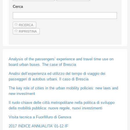
Linee Guida Per Gli Autori
Cerca
Privacy Policy
Articoli
Shop
Fornitori di prodotti e servizi
Analysis of the passengers’ experience and travel time use on
board urban buses. The case of Brescia
Analisi dell’esperienza ed utilizzo del tempo di viaggio dei
passeggeri di autobus urbani. Il caso di Brescia
The key role of cities in the urban mobility policies: new laws and
new investment
Il ruolo chiave delle città metropolitane nella politica di sviluppo
della mobilità pubblica: nuove regole, nuovi investimenti
Visita tecnica a FuoriMuro di Genova
2017 INDICE ANNUALITA' 01-12 IF