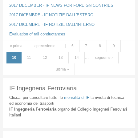
2017 DECEMBER - IF NEWS FOR FOREIGN CONTRIES
2017 DICEMBRE - IF NOTIZIE DALL'ESTERO
2017 DICEMBRE - IF NOTIZIE DALL'INTERNO
Evaluation of rail conductances
« prima
‹ precedente
…
6
7
8
9
Pagine
10
11
12
13
14
…
seguente ›
ultima »
IF Ingegneria Ferroviaria
Clicca
per
consultare
tutte
le
mensilità
di
IF
la
rivista
di
tecnica
ed
economia
dei
trasporti
IF
Ingegneria
Ferroviaria
organo
del
Collegio
Ingegneri
Ferroviari
Italiani