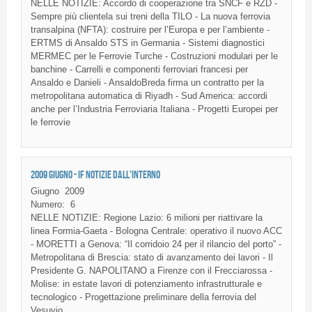
NELLE NOTIZIE: Accordo di cooperazione tra SNCF e RZD -
Sempre più clientela sui treni della TILO - La nuova ferrovia
transalpina (NFTA): costruire per l’Europa e per l’ambiente -
ERTMS di Ansaldo STS in Germania - Sistemi diagnostici
MERMEC per le Ferrovie Turche - Costruzioni modulari per le
banchine - Carrelli e componenti ferroviari francesi per
Ansaldo e Danieli - AnsaldoBreda firma un contratto per la
metropolitana automatica di Riyadh - Sud America: accordi
anche per l’Industria Ferroviaria Italiana - Progetti Europei per
le ferrovie
2009 GIUGNO - IF NOTIZIE DALL'INTERNO
Giugno
2009
Numero:
6
NELLE
NOTIZIE
:
Regione
Lazio
: 6
milioni
per
riattivare
la
linea
Formia-Gaeta
- Bologna
Centrale
:
operativo
il
nuovo
ACC
-
MORETTI
a
Genova
: “Il
corridoio
24 per
il
rilancio
del
porto”
-
Metropolitana
di
Brescia
:
stato
di
avanzamento
dei
lavori
- Il
Presidente
G. NAPOLITANO a
Firenze
con
il
Frecciarossa
-
Molise
: in estate
lavori
di
potenziamento
infrastrutturale
e
tecnologico
-
Progettazione
preliminare
della
ferrovia
del
Vesuvio