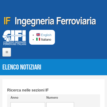
Salta al contenuto principale
English
Italiano
Home
Elenco Notiziari
Chi siamo
Comitato di Redazione
CIFI in breve
Ricerca nelle sezioni IF
Anno
Numero
Linee Guida