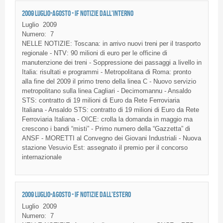
2009 LUGLIO-AGOSTO - IF NOTIZIE DALL'INTERNO
Luglio
2009
Numero:
7
NELLE
NOTIZIE
:
Toscana
: in
arrivo
nuovi
treni
per
il
trasporto
regionale
-
NTV
: 90
milioni
di
euro per le
officine
di
manutenzione
dei
treni
-
Soppressione
dei
passaggi
a
livello
in
Italia:
risultati
e
programmi
-
Metropolitana
di
Roma: pronto
alla
fine del 2009
il
primo
treno
della
linea
C -
Nuovo
servizio
metropolitano
sulla
linea
Cagliari
-
Decimomannu
-
Ansaldo
STS
:
contratto
di
19
milioni
di
Euro
da
Rete
Ferroviaria
Italiana
-
Ansaldo
STS
:
contratto
di
19
milioni
di
Euro
da
Rete
Ferroviaria
Italiana
-
OICE
:
crolla
la
domanda
in
maggio
ma
crescono
i
bandi
“misti”
- Primo
numero
della
“Gazzetta”
di
ANSF
-
MORETTI
al
Convegno
dei
Giovani
Industriali
-
Nuova
stazione
Vesuvio
Est
:
assegnato
il
premio
per
il
concorso
internazionale
2009 LUGLIO-AGOSTO - IF NOTIZIE DALL'ESTERO
Luglio
2009
Numero:
7