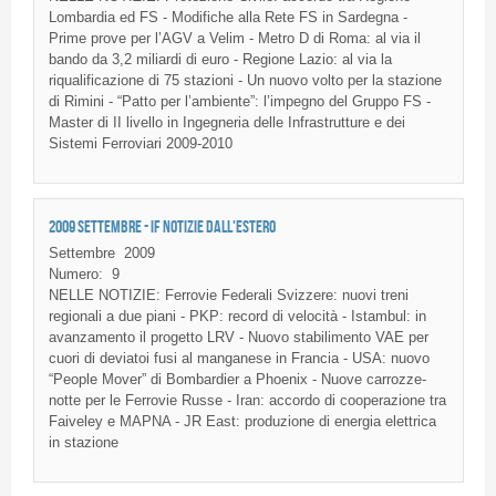
Lombardia
ed
FS
-
Modifiche
alla
Rete
FS
in
Sardegna
-
Prime prove per
l’AGV
a
Velim
- Metro D
di
Roma: al via
il
bando
da
3,2
miliardi
di
euro -
Regione
Lazio
: al via la
riqualificazione
di
75
stazioni
- Un
nuovo
volto
per la
stazione
di
Rimini
-
“Patto
per
l’ambiente”
:
l’impegno
del
Gruppo
FS
-
Master
di
II
livello
in
Ingegneria
delle
Infrastrutture
e
dei
Sistemi
Ferroviari
2009-2010
2009 SETTEMBRE - IF NOTIZIE DALL'ESTERO
Settembre
2009
Numero:
9
NELLE NOTIZIE: Ferrovie Federali Svizzere: nuovi treni
regionali a due piani - PKP: record di velocità - Istambul: in
avanzamento il progetto LRV - Nuovo stabilimento VAE per
cuori di deviatoi fusi al manganese in Francia - USA: nuovo
“People Mover” di Bombardier a Phoenix - Nuove carrozze-
notte per le Ferrovie Russe - Iran: accordo di cooperazione tra
Faiveley e MAPNA - JR East: produzione di energia elettrica
in stazione