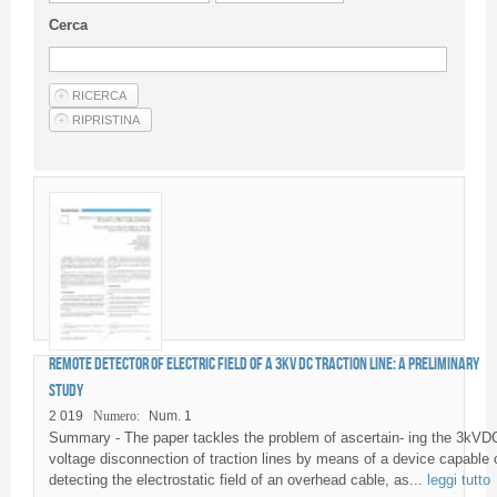
Linee Guida Per Gli Autori
Cerca
Privacy Policy
Articoli
Shop
Fornitori di prodotti e servizi
Remote detector of electric field of a 3kV DC traction line: a preliminary
study
2 019
Numero:
Num. 1
Summary - The paper tackles the problem of ascertain- ing the 3kVD
voltage disconnection of traction lines by means of a device capable 
detecting the electrostatic field of an overhead cable, as...
leggi tutto