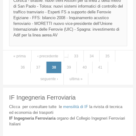
Corsica -
Brasile
:
nuovi
treni
Alstom
per la
linea
2
della
metro
di
San Paolo -
Tolosa
:
nuovi
sistemi
informatici
di
controllo
del
traffico
tramviario
-
Esperti
FS
a
supporto
delle
Ferrovie
Egiziane
-
FFS
:
bilancio
2008 -
Inquinamento
acustico
ferroviario
-
MORETTI
nuovo
vice-presidente
dell’Unione
Internazionale
delle
Ferrovie
(
UIC
) -
Spagna
:
investimento
di
Adif
per la
linea
aerea
AV
« prima
‹ precedente
…
33
34
35
Pagine
36
37
38
39
40
41
seguente ›
ultima »
IF Ingegneria Ferroviaria
Clicca
per
consultare
tutte
le
mensilità
di
IF
la
rivista
di
tecnica
ed
economia
dei
trasporti
IF
Ingegneria
Ferroviaria
organo
del
Collegio
Ingegneri
Ferroviari
Italiani