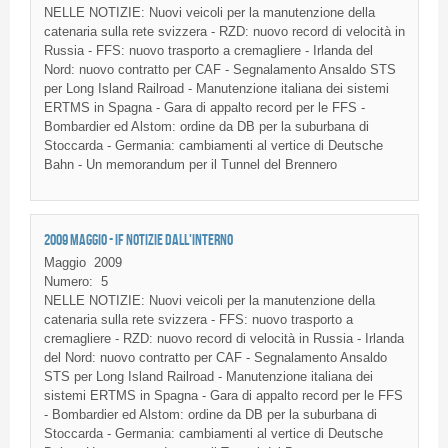
NELLE NOTIZIE: Nuovi veicoli per la manutenzione della
catenaria sulla rete svizzera - RZD: nuovo record di velocità in
Russia - FFS: nuovo trasporto a cremagliere - Irlanda del
Nord: nuovo contratto per CAF - Segnalamento Ansaldo STS
per Long Island Railroad - Manutenzione italiana dei sistemi
ERTMS in Spagna - Gara di appalto record per le FFS -
Bombardier ed Alstom: ordine da DB per la suburbana di
Stoccarda - Germania: cambiamenti al vertice di Deutsche
Bahn - Un memorandum per il Tunnel del Brennero
2009 MAGGIO - IF NOTIZIE DALL'INTERNO
Maggio
2009
Numero:
5
NELLE
NOTIZIE
:
Nuovi
veicoli
per la
manutenzione
della
catenaria
sulla
rete
svizzera
-
FFS
:
nuovo
trasporto
a
cremagliere
-
RZD
:
nuovo
record
di
velocità
in Russia -
Irlanda
del
Nord
:
nuovo
contratto
per
CAF
-
Segnalamento
Ansaldo
STS
per Long Island Railroad -
Manutenzione
italiana
dei
sistemi
ERTMS
in
Spagna
-
Gara
di
appalto
record per le
FFS
- Bombardier
ed
Alstom
:
ordine
da
DB per la
suburbana
di
Stoccarda
-
Germania
:
cambiamenti
al
vertice
di
Deutsche