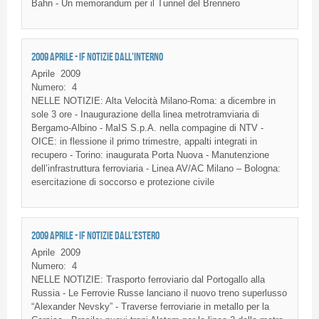
Bahn
- Un memorandum per
il
Tunnel del
Brennero
2009 APRILE - IF NOTIZIE DALL'INTERNO
Aprile
2009
Numero:
4
NELLE
NOTIZIE
: Alta
Velocità
Milano-Roma: a
dicembre
in
sole 3 ore -
Inaugurazione
della
linea
metrotramviaria
di
Bergamo-Albino
-
MaIS
S.p.A.
nella
compagine
di
NTV
-
OICE
: in
flessione
il
primo
trimestre
,
appalti
integrati
in
recupero
- Torino:
inaugurata
Porta
Nuova
-
Manutenzione
dell’infrastruttura
ferroviaria
-
Linea
AV/AC Milano – Bologna:
esercitazione
di
soccorso
e
protezione
civile
2009 APRILE - IF NOTIZIE DALL'ESTERO
Aprile
2009
Numero:
4
NELLE
NOTIZIE
:
Trasporto
ferroviario
dal
Portogallo
alla
Russia - Le
Ferrovie
Russe
lanciano
il
nuovo
treno
superlusso
“Alexander
Nevsky”
- Traverse
ferroviarie
in
metallo
per la