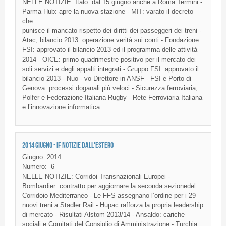
NELLE
NOTIZIE
:
Italo
:
dal
15
giugno
anche
a Roma Termini -
Parma Hub:
apre
la
nuova
stazione
- MIT:
varato
il
decreto
che
punisce
il
mancato
rispetto
dei
diritti
dei
passeggeri
dei
treni
-
Atac
,
bilancio
2013:
operazione
verità
sui
conti
-
Fondazione
FSI
:
approvato
il
bilancio
2013
ed
il
programma
delle
attività
2014 -
OICE
:
primo
quadrimestre
positivo
per
il
mercato
dei
soli
servizi
e
degli
appalti
integrati
-
Gruppo
FSI
:
approvato
il
bilancio
2013 -
Nuo
-
vo
Direttore
in
ANSF
-
FSI
e Porto
di
Genova
:
processi
doganali
più
veloci
-
Sicurezza
ferroviaria
,
Polfer
e
Federazione
Italiana
Rugby -
Rete
Ferroviaria
Italiana
e
l’innovazione
informatica
2014 GIUGNO - IF NOTIZIE DALL'ESTERO
Giugno
2014
Numero:
6
NELLE
NOTIZIE
:
Corridoi
Transnazionali
Europei
-
Bombardier:
contratto
per
aggiornare
la
seconda
sezionedel
Corridoio
Mediterraneo
- Le
FFS
assegnano
l’ordine
per i 29
nuovi
treni
a
Stadler
Rail -
Hupac
rafforza
la
propria
leadership
di
mercato
-
Risultati
Alstom
2013/14 -
Ansaldo
:
cariche
sociali
e
Comitati
del
Consiglio
di
Amministrazione
-
Turchia
,