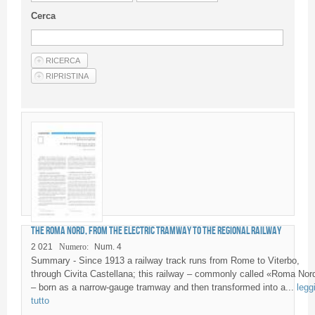
Linee Guida Per Gli Autori
Cerca
Privacy Policy
Articoli
Shop
Fornitori di prodotti e servizi
The Roma Nord, from the electric tramway to the regional railway
2 021
Numero:
Num. 4
Summary - Since 1913 a railway track runs from Rome to Viterbo,
through Civita Castellana; this railway – commonly called «Roma Nor
– born as a narrow-gauge tramway and then transformed into a...
legg
tutto