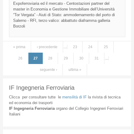
Expoferroviaria ed il mercato - Centostazioni partner del
master in Economia e Gestione Immobiliare dell’Università
“Tor Vergata” - Aiuti di Stato: ammodernamento del porto di
Salerno - RFI, terzo valico: abbattuto diaframma galleria
Borzoli
« prima
‹ precedente
…
23
24
25
Pagine
26
27
28
29
30
31
…
seguente ›
ultima »
IF Ingegneria Ferroviaria
Clicca
per
consultare
tutte
le
mensilità
di
IF
la
rivista
di
tecnica
ed
economia
dei
trasporti
IF
Ingegneria
Ferroviaria
organo
del
Collegio
Ingegneri
Ferroviari
Italiani