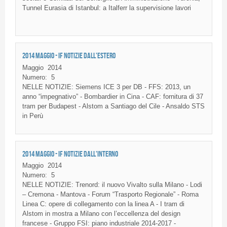
Tunnel Eurasia
di
Istanbul: a
Italferr
la
supervisione
lavori
2014 MAGGIO - IF NOTIZIE DALL'ESTERO
Maggio
2014
Numero:
5
NELLE NOTIZIE: Siemens ICE 3 per DB - FFS: 2013, un
anno “impegnativo” - Bombardier in Cina - CAF: fornitura di 37
tram per Budapest - Alstom a Santiago del Cile - Ansaldo STS
in Perù
2014 MAGGIO - IF NOTIZIE DALL'INTERNO
Maggio
2014
Numero:
5
NELLE NOTIZIE: Trenord: il nuovo Vivalto sulla Milano - Lodi
– Cremona - Mantova - Forum “Trasporto Regionale” - Roma
Linea C: opere di collegamento con la linea A - I tram di
Alstom in mostra a Milano con l’eccellenza del design
francese - Gruppo FSI: piano industriale 2014-2017 -