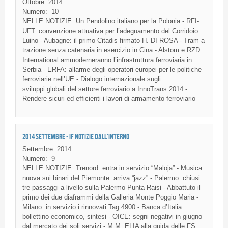
Ottobre
2014
Numero:
10
NELLE NOTIZIE: Un Pendolino italiano per la Polonia - RFI-
UFT: convenzione attuativa per l’adeguamento del Corridoio
Luino - Aubagne: il primo Citadis firmato H. DI ROSA - Tram a
trazione senza catenaria in esercizio in Cina - Alstom e RZD
International ammoderneranno l’infrastruttura ferroviaria in
Serbia - ERFA: allarme degli operatori europei per le politiche
ferroviarie nell’UE - Dialogo internazionale sugli
sviluppi globali del settore ferroviario a InnoTrans 2014 -
Rendere sicuri ed efficienti i lavori di armamento ferroviario
2014 SETTEMBRE - IF NOTIZIE DALL'INTERNO
Settembre
2014
Numero:
9
NELLE NOTIZIE: Trenord: entra in servizio “Maloja” - Musica
nuova sui binari del Piemonte: arriva “jazz” - Palermo: chiusi
tre passaggi a livello sulla Palermo-Punta Raisi - Abbattuto il
primo dei due diaframmi della Galleria Monte Poggio Maria -
Milano: in servizio i rinnovati Tag 4900 - Banca d’Italia:
bollettino economico, sintesi - OICE: segni negativi in giugno
dal mercato dei soli servizi - M.M. ELIA alla guida delle FS