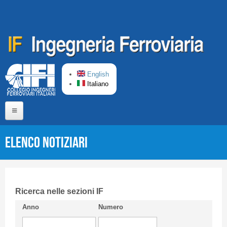
Salta al contenuto principale
English
Italiano
Home
Elenco Notiziari
Chi siamo
Comitato di Redazione
CIFI in breve
Ricerca nelle sezioni IF
Anno
Numero
Linee Guida