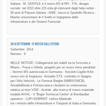
Italiane - M. GENTILE è il nuovo AD di RFI - FSI, disagio
sociale: nel 2013 oltre 215 mila gli interventi degli help-center -
50 anni di Plasser Italiana - ANIE: nasce lo Sportello Ricerca -
Master universitario di II livello in Ingegneria delle
Infrastrutture e dei Sistemi Ferroviari
2014 SETTEMBRE - IF NOTIZIE DALL'ESTERO
Settembre
2014
Numero:
9
NELLE NOTIZIE: Collegamenti più stabili tra la Svizzera e
Milano - Prasa e Gibela: progetto per un nuovo treno pendolari
- Vectron MS autorizzata in Germania - Vossloh-Cogifer-Kihn:
nuovo sito di forgiatura - Ansaldo STS: contratto in Spagna
per l’Alta Velocità - Le Ferrovie Belghe (NMBS/SNCB),
AnsaldoBreda e Finmeccanica chiudono la controversia
relativa ai treni V250 - Amtrak: alla ricerca di nuovo materiale
rotabile AV/AC - Il “Bogie Technical Centre” di Bombardier
operativo - LUPI-DOBRINT: vertice bilaterale
tra i ministri delle Infrastrutture e Trasporti di Italia e Germania