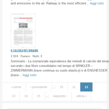
and emissions to the air. Railway is the most efficient...
leggi tutto
Il calcolo del binario
2 024
Numero:
Num. 3
Sommario - La sostanziale equivalenza dei metodi di calcolo del binar
secondo i due filoni consolidatisi nel tempo di WINKLER –
ZIMMERMANN (trave continua su suolo elastico) e di ENGHESSER
(trave...
leggi tutto
« prima
‹ precedente
…
10
11
12
13
14
15
…
seguente ›
ultima »