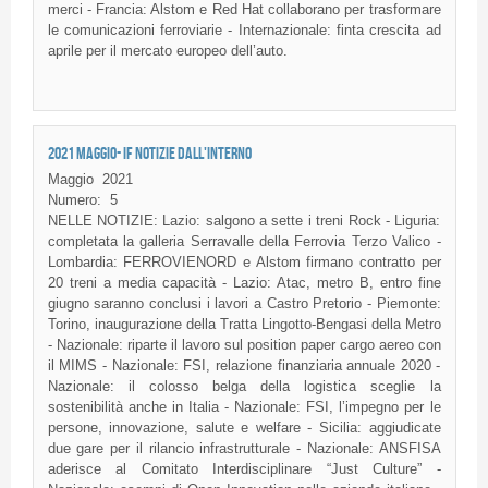
merci - Francia: Alstom e Red Hat collaborano per trasformare
le comunicazioni ferroviarie - Internazionale: finta crescita ad
aprile per il mercato europeo dell’auto.
2021 MAGGIO- IF NOTIZIE DALL'INTERNO
Maggio
2021
Numero:
5
NELLE NOTIZIE: Lazio: salgono a sette i treni Rock - Liguria:
completata la galleria Serravalle della Ferrovia Terzo Valico -
Lombardia: FERROVIENORD e Alstom firmano contratto per
20 treni a media capacità - Lazio: Atac, metro B, entro fine
giugno saranno conclusi i lavori a Castro Pretorio - Piemonte:
Torino, inaugurazione della Tratta Lingotto-Bengasi della Metro
- Nazionale: riparte il lavoro sul position paper cargo aereo con
il MIMS - Nazionale: FSI, relazione finanziaria annuale 2020 -
Nazionale: il colosso belga della logistica sceglie la
sostenibilità anche in Italia - Nazionale: FSI, l’impegno per le
persone, innovazione, salute e welfare - Sicilia: aggiudicate
due gare per il rilancio infrastrutturale - Nazionale: ANSFISA
aderisce al Comitato Interdisciplinare “Just Culture” -