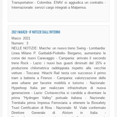
Transportation - Colombia: ENAV si aggiudica un contratto -
Internazionale: servizi cargo integrati a Malpensa.
2021 MARZO - IF NOTIZIE DALL'INTERNO
Marzo
2021
Numero:
3
NELLE NOTIZIE: Marche: un nuovo treno Swing - Lombardia:
Linea Milano P. Garibaldi-Pioltello- Bergamo, aumentano le
corse dei nuovi Caravaggio - Campania: arrivato il secondo
treno Rock - Lazio: i nuovi bus guasti diminuiti del 15% e
produzione chilometrica raddoppiata rispetto alle vecchie
vetture - Toscana: Hitachi Rail testa con successo il primo
tram a batteria a Firenze - Campania: valorizzazione delle
aree urbane per favorire mobilità e turismo - Nazionale:
Hyperloop Italia per realizzare infrastrutture di nuova
generazione - Lazio: Civitavecchia si candida a diventare la
prima “Hydrogen Valley” portuale italiana - Nazionale:
Trenitalia prima Impresa Ferroviaria a ottenere la Biosafety
Trust Certification di Rina - Nazionale: M. Viale confermato
Direttore Generale di Alstom in Italia -