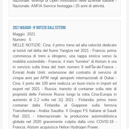
Nazionale: esempi di Open Innovation nelle aziende italiane -
Nazionale: ANFIA Service festeggia i 25 anni di attività.
2021 MAGGIO - IF NOTIZIE DALL'ESTERO
Maggio
2021
Numero:
5
NELLE NOTIZIE: Cina: il primo treno ad alta velocità dedicato
ai turisti nel delta del fiume Yangtze nel 2021 - Francia: prima
commessa di treni a idrogeno, una tappa storica verso la
mobilità sostenibile - Francia: il tram “lumière” di Alstom è ora
in servizio sulla linea del tram numero 9 nell’Île-de-France -
Emirati Arabi Uniti: estensione del contratto di servizio di
cinque anni per APM negli aeroporti internazionali di Dubai -
Cina: il porto dei 100 anni realizza un buon inizio in import ed
export nel 2021 - Russia: transito di container sulla rete di
proprietà delle Ferrovie Russe lungo la rotta Cina-Europa in
aumento di 2,2 volte nel 1Q 2021 - Finlandia: primo treno
container dalla Finlandia al Giappone sulla ferrovia
Transiberiana - Arabia Saudita: Il Gruppo FS Italiane al Saudi
Rail 2021 - Internazionale: la produzione automobilistica
globale nel 2020 gravemente colpita dalla crisi COVID-19 -
Francia: Alstom acquisisce Helion Hydrogen Power.