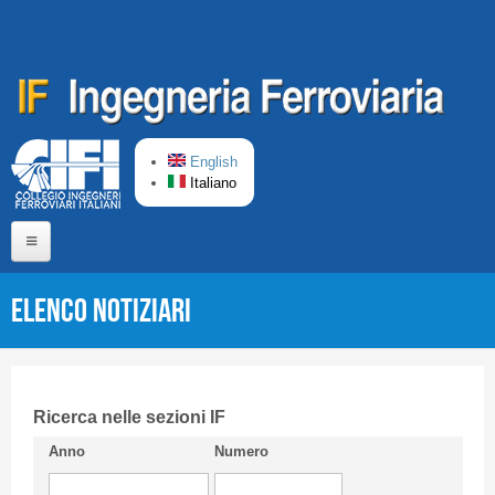
Salta al contenuto principale
English
Italiano
Home
Elenco Notiziari
Chi siamo
Comitato di Redazione
CIFI in breve
Ricerca nelle sezioni IF
Anno
Numero
Linee Guida