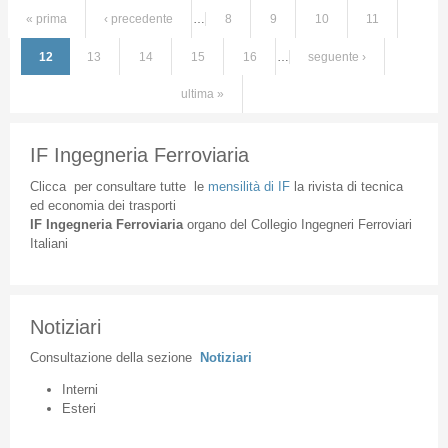
« prima
‹ precedente
…
8
9
10
11
Pagine
12
13
14
15
16
…
seguente ›
ultima »
IF Ingegneria Ferroviaria
Clicca
per
consultare
tutte
le
mensilità
di
IF
la
rivista
di
tecnica
ed
economia
dei
trasporti
IF
Ingegneria
Ferroviaria
organo
del
Collegio
Ingegneri
Ferroviari
Italiani
Notiziari
Consultazione
della
sezione
Notiziari
Interni
Esteri