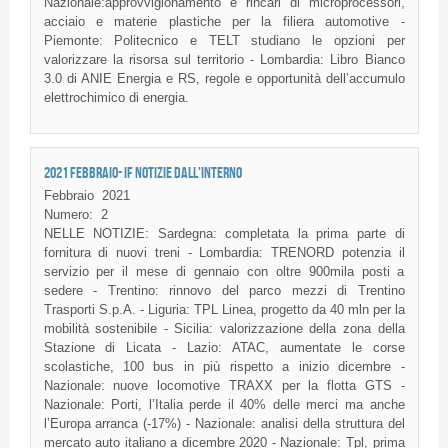
Nazionale:approvvigionamento e rincari di microprocessori,
acciaio e materie plastiche per la filiera automotive -
Piemonte: Politecnico e TELT studiano le opzioni per
valorizzare la risorsa sul territorio - Lombardia: Libro Bianco
3.0 di ANIE Energia e RS, regole e opportunità dell’accumulo
elettrochimico di energia.
2021 FEBBRAIO- IF NOTIZIE DALL'INTERNO
Febbraio
2021
Numero:
2
NELLE NOTIZIE: Sardegna: completata la prima parte di
fornitura di nuovi treni - Lombardia: TRENORD potenzia il
servizio per il mese di gennaio con oltre 900mila posti a
sedere - Trentino: rinnovo del parco mezzi di Trentino
Trasporti S.p.A. - Liguria: TPL Linea, progetto da 40 mln per la
mobilità sostenibile - Sicilia: valorizzazione della zona della
Stazione di Licata - Lazio: ATAC, aumentate le corse
scolastiche, 100 bus in più rispetto a inizio dicembre -
Nazionale: nuove locomotive TRAXX per la flotta GTS -
Nazionale: Porti, l’Italia perde il 40% delle merci ma anche
l’Europa arranca (-17%) - Nazionale: analisi della struttura del
mercato auto italiano a dicembre 2020 - Nazionale: Tpl, prima