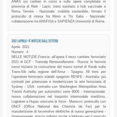
ANAS sui cantieri in corso e sulle opere completate in
provincia di Rieti - Lazio: treno sanitario e hub vaccinale a
Roma Termini - Nazionale: mobilità sostenibile, firmato il
protocollo di intesa tra Mims e Tts Italia - Nazionale:
collaborazione tra ANSFISA e SAPIENZA Università di Roma.
2021 APRILE- IF NOTIZIE DALL'ESTERO
Aprile
2021
Numero:
4
NELLE NOTIZIE:Francia: all’opera il terzo cantiere ferroviario
2021 di GCF - Transalp Renouvellement - Russia: le ferrovie
russe iniziano la costruzione del nuovo tunnel di Kerak sulla
Trans-Sib nella regione dell’Amur - Spagna: 59 treni per
l’operatore ferroviario statale spagnolo RENFE - Australia: più
contratti per potenziare e modernizzare la rete ferroviaria di
Sydney - USA: contratto con Washington Metropolitan Area
Transit Authority per automotrici serie 8000 - Internazionale:
nuova collaborazione nel trasporto intermodale marittimo,
Logtainer e Hupac uniscono le forze - Marocco: protocollo con
ONCF (Office National des Chemins de Fer) per la
manutenzione di locomotive elettriche di nuova generazione -
Internazionale: marcia indietro anche a febbraio per il mercato