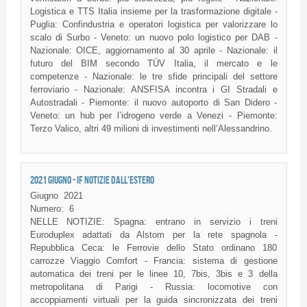
Logistica e TTS Italia insieme per la trasformazione digitale -
Puglia: Confindustria e operatori logistica per valorizzare lo
scalo di Surbo - Veneto: un nuovo polo logistico per DAB -
Nazionale: OICE, aggiornamento al 30 aprile - Nazionale: il
futuro del BIM secondo TÜV Italia, il mercato e le
competenze - Nazionale: le tre sfide principali del settore
ferroviario - Nazionale: ANSFISA incontra i GI Stradali e
Autostradali - Piemonte: il nuovo autoporto di San Didero -
Veneto: un hub per l’idrogeno verde a Venezi - Piemonte:
Terzo Valico, altri 49 milioni di investimenti nell’Alessandrino.
2021 GIUGNO - IF NOTIZIE DALL'ESTERO
Giugno
2021
Numero:
6
NELLE NOTIZIE: Spagna: entrano in servizio i treni
Euroduplex adattati da Alstom per la rete spagnola -
Repubblica Ceca: le Ferrovie dello Stato ordinano 180
carrozze Viaggio Comfort - Francia: sistema di gestione
automatica dei treni per le linee 10, 7bis, 3bis e 3 della
metropolitana di Parigi - Russia: locomotive con
accoppiamenti virtuali per la guida sincronizzata dei treni