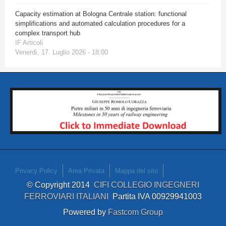
Capacity estimation at Bologna Centrale station: functional
simplifications and automated calculation procedures for a
complex transport hub
IF Articoli
Venerdì, 17. Luglio 2026 - 18:00
Privacy Policy
Area Privata
Mappa del sito
© Copyright 2014
CIFI COLLEGIO INGEGNERI
FERROVIARI ITALIANI
Partita IVA 00929941003
Powered by
Fastcom Group