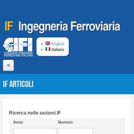
Salta al contenuto principale
English
Italiano
Home
IF Articoli
Chi siamo
Comitato di Redazione
CIFI in breve
Ricerca nelle sezioni IF
Anno
Numero
Linee Guida