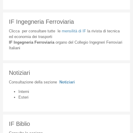
IF Ingegneria Ferroviaria
Clicca
per
consultare
tutte
le
mensilità
di
IF
la
rivista
di
tecnica
ed
economia
dei
trasporti
IF
Ingegneria
Ferroviaria
organo
del
Collegio
Ingegneri
Ferroviari
Italiani
Notiziari
Consultazione
della
sezione
Notiziari
Interni
Esteri
IF Biblio