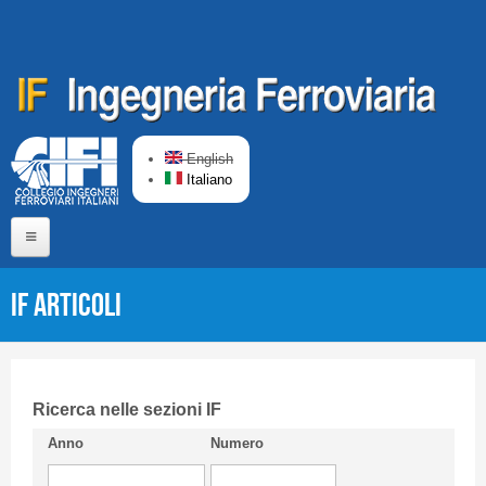
Salta al contenuto principale
English
Italiano
Home
IF Articoli
Chi siamo
Comitato di Redazione
CIFI in breve
Ricerca nelle sezioni IF
Anno
Numero
Linee Guida