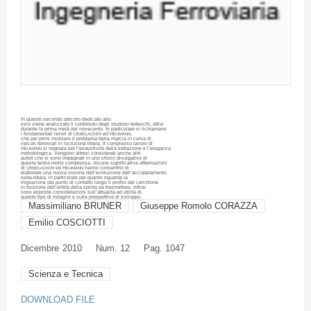
In
questo
secondo
articolo
dedicato
allo
svio
viene
analizzato
il
contributo
degli
studiosi
tedeschi
,
attivi
durante
la prima
metà
del
novecento
. In
particolare
si
richiamano
i
fondamentali
lavori
di
U
ed
H
,
EBELACKER
EUMANN
che
per
primi
risolsero
il
problema
della
marcia
in
curva
di
veicoli
ferroviari
in
iscrizione
libera
. Il
complesso
lavoro
di
H
si
segnala
per
l’esaustività
della
trattazione
e
l’eleganza
EUMANN
metodologica
.
Vengono
altresì
considerati
anche
altri
autori
che
si
sono
impegnati
in
uno
sforzo
divulgativo
di
questa
teoria
molto
complessa
.
Alcune
significative
affermazioni
di
U
ed
H
hanno
consentito
di
EBELACKER
EUMANN
elaborare
una
nuova
visione
dell’evoluzione
dell’accoppiamento
ruota-rotaia
, in
particolare
per
quanto
riguarda
la
migrazione
del
punto
di
contatto
lungo
il
profilo
del
cerchione
in
funzione
dell’entità
della
spinta
da
trasmettere
.
Infine
sono
esposte
considerazioni
sull’attualità
ed
utilità
di
questo
tipo
di
indagini
e
sulle
prospettive
di
sviluppo
.
Massimiliano BRUNER
Giuseppe Romolo CORAZZA
Emilio COSCIOTTI
Dicembre
2010
Num. 12
Pag. 1047
Scienza e Tecnica
DOWNLOAD FILE