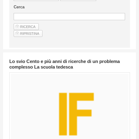
Linee Guida Per Gli Autori
Cerca
Privacy Policy
Articoli
Shop
Fornitori di prodotti e servizi
Lo svio Cento e più anni di ricerche di un problema
complesso La scuola tedesca