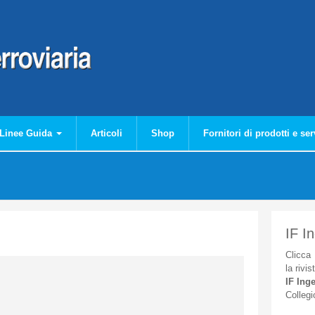
Linee Guida
Articoli
Shop
Fornitori di prodotti e ser
IF I
Clicca
la
rivis
IF
Inge
Collegi