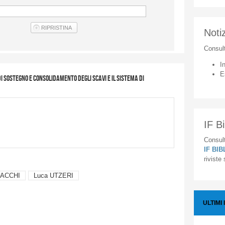
Notiz
Consul
I
E
di sostegno e consolidamento degli scavi e il sistema di
IF Bi
Consult
IF BI
riviste
SACCHI
Luca UTZERI
ULTIMI 