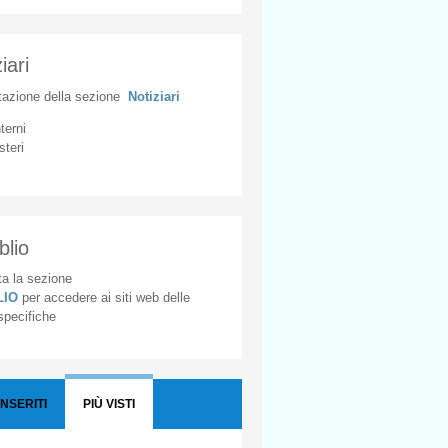
iari
tazione
della
sezione
Notiziari
nterni
steri
blio
a la sezione
BLIO
per accedere ai siti web delle
 specifiche
INSERITI
PIÙ VISTI