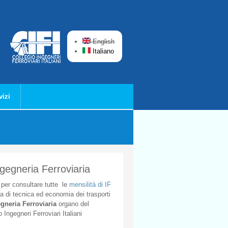
English
Italiano
vizi
ngegneria Ferroviaria
per
consultare
tutte
le
mensilità
di
IF
ta
di
tecnica
ed
economia
dei
trasporti
gneria
Ferroviaria
organo
del
o
Ingegneri
Ferroviari
Italiani