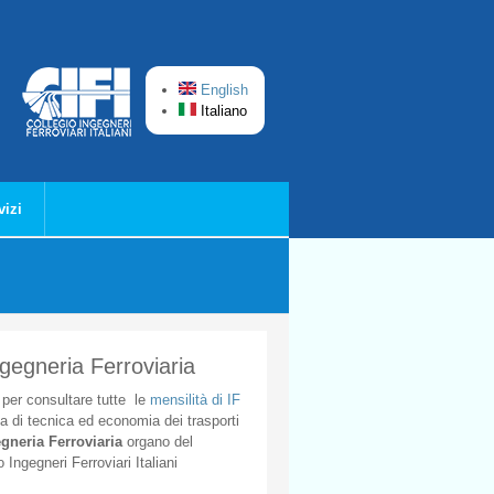
English
Italiano
vizi
ngegneria Ferroviaria
per
consultare
tutte
le
mensilità
di
IF
ta
di
tecnica
ed
economia
dei
trasporti
gneria
Ferroviaria
organo
del
o
Ingegneri
Ferroviari
Italiani