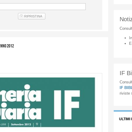
Notiz
Consul
I
E
anno 2012
IF Bi
Consult
IF BI
riviste
ULTIMI 