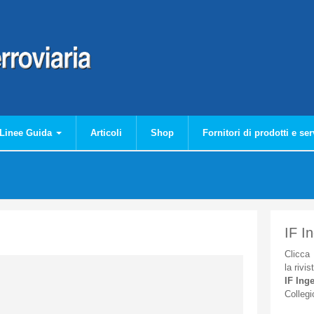
Linee Guida
Articoli
Shop
Fornitori di prodotti e ser
IF I
Clicca
la
rivis
IF
Inge
Collegi