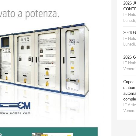
2026 
CONTR
IF Notiz
Lunedì,
2026 
IF Notiz
Lunedì,
2026 
IF Notiz
Venerdì
Capacit
station
automat
comple
IF Artic
Venerdì