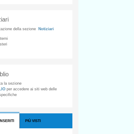
iari
tazione
della
sezione
Notiziari
nterni
steri
blio
a la sezione
BLIO
per accedere ai siti web delle
 specifiche
INSERITI
PIÙ VISTI