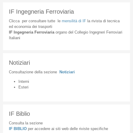
IF Ingegneria Ferroviaria
Clicca
per
consultare
tutte
le
mensilità
di
IF
la
rivista
di
tecnica
ed
economia
dei
trasporti
IF
Ingegneria
Ferroviaria
organo
del
Collegio
Ingegneri
Ferroviari
Italiani
Notiziari
Consultazione
della
sezione
Notiziari
Interni
Esteri
IF Biblio
Consulta la sezione
IF BIBLIO
per accedere ai siti web delle riviste specifiche