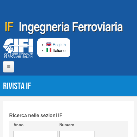
Salta al contenuto principale
English
Italiano
Home
Rivista IF
Chi siamo
Comitato di Redazione
CIFI in breve
Ricerca nelle sezioni IF
Anno
Numero
Linee Guida