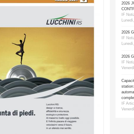
2026 
CONTR
IF Notiz
Lunedì,
2026 
IF Notiz
Lunedì,
2026 
IF Notiz
Venerdì
Capacit
station
automat
comple
IF Artic
Venerdì