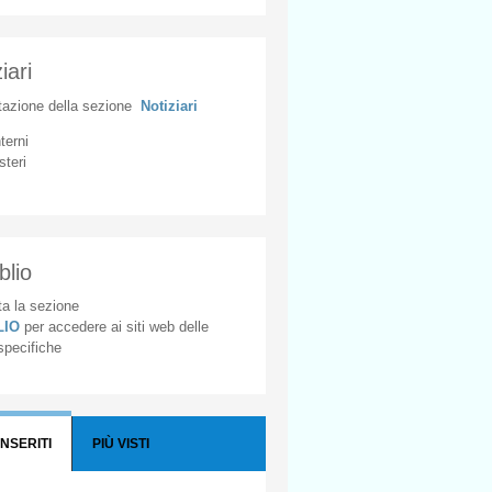
iari
tazione
della
sezione
Notiziari
nterni
steri
blio
a la sezione
BLIO
per accedere ai siti web delle
 specifiche
INSERITI
PIÙ VISTI