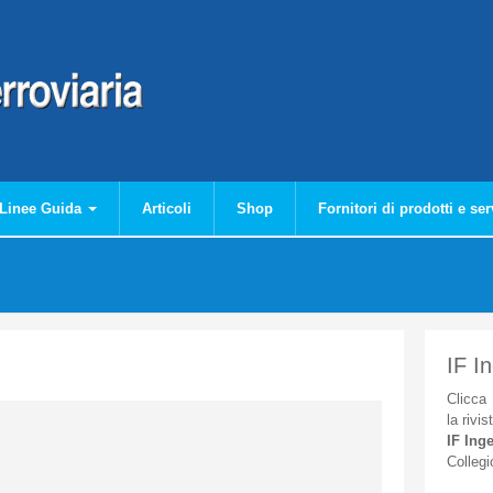
Linee Guida
Articoli
Shop
Fornitori di prodotti e ser
IF I
Clicca
la
rivis
IF
Inge
Collegi