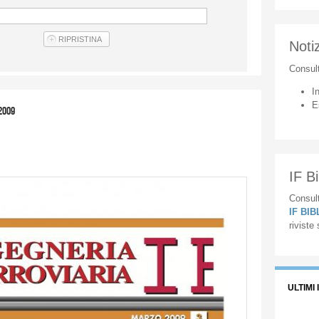
Notiz
Consul
I
E
2009
IF Bi
Consult
IF BI
riviste
ULTIMI 