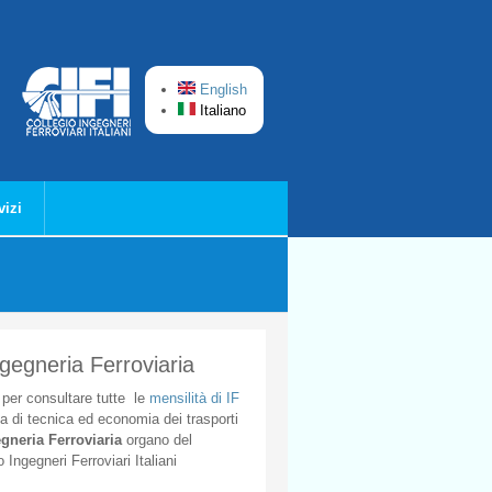
English
Italiano
vizi
ngegneria Ferroviaria
per
consultare
tutte
le
mensilità
di
IF
ta
di
tecnica
ed
economia
dei
trasporti
gneria
Ferroviaria
organo
del
o
Ingegneri
Ferroviari
Italiani