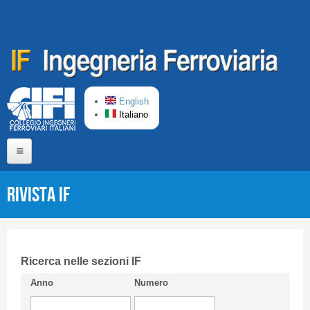
Salta al contenuto principale
English
Italiano
Home
Rivista IF
Chi siamo
Comitato di Redazione
CIFI in breve
Ricerca nelle sezioni IF
Anno
Numero
Linee Guida