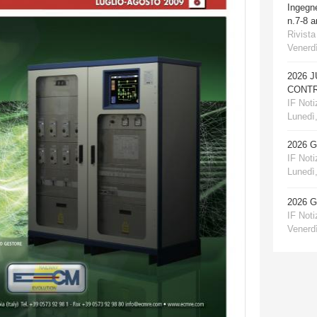
Ingegn
n.7-8 
Rivista
Venerdì
2026 
CONTR
IF Notiz
Lunedì,
2026 
IF Notiz
Lunedì,
2026 
IF Notiz
Venerdì