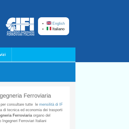
English
Italiano
vizi
ngegneria Ferroviaria
per
consultare
tutte
le
mensilità
di
IF
ta
di
tecnica
ed
economia
dei
trasporti
gneria
Ferroviaria
organo
del
o
Ingegneri
Ferroviari
Italiani