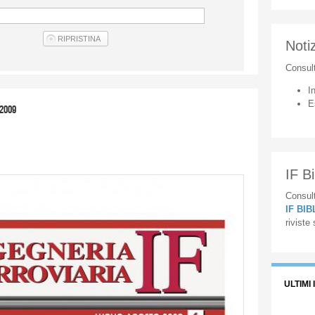
Notiz
Consul
I
E
 2009
IF Bi
Consult
IF BI
riviste
ULTIMI 