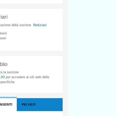
iari
tazione
della
sezione
Notiziari
nterni
steri
blio
a la sezione
BLIO
per accedere ai siti web delle
 specifiche
INSERITI
PIÙ VISTI