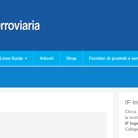
Linee Guida
Articoli
Shop
Fornitori di prodotti e ser
IF I
Clicca
la
rivis
IF
Inge
Collegi