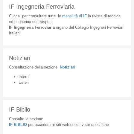
IF Ingegneria Ferroviaria
Clicca
per
consultare
tutte
le
mensilità
di
IF
la
rivista
di
tecnica
ed
economia
dei
trasporti
IF
Ingegneria
Ferroviaria
organo
del
Collegio
Ingegneri
Ferroviari
Italiani
Notiziari
Consultazione
della
sezione
Notiziari
Interni
Esteri
IF Biblio
Consulta la sezione
IF BIBLIO
per accedere ai siti web delle riviste specifiche