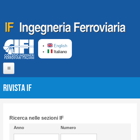
Salta al contenuto principale
English
Italiano
Home
Rivista IF
Chi siamo
Comitato di Redazione
CIFI in breve
Ricerca nelle sezioni IF
Anno
Numero
Linee Guida