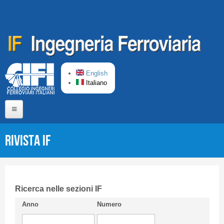
Salta al contenuto principale
English
Italiano
Home
Rivista IF
Chi siamo
Comitato di Redazione
CIFI in breve
Ricerca nelle sezioni IF
Anno
Numero
Linee Guida