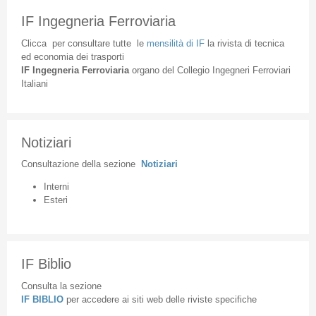
IF Ingegneria Ferroviaria
Clicca
per
consultare
tutte
le
mensilità
di
IF
la
rivista
di
tecnica
ed
economia
dei
trasporti
IF
Ingegneria
Ferroviaria
organo
del
Collegio
Ingegneri
Ferroviari
Italiani
Notiziari
Consultazione
della
sezione
Notiziari
Interni
Esteri
IF Biblio
Consulta la sezione
IF BIBLIO
per accedere ai siti web delle riviste specifiche