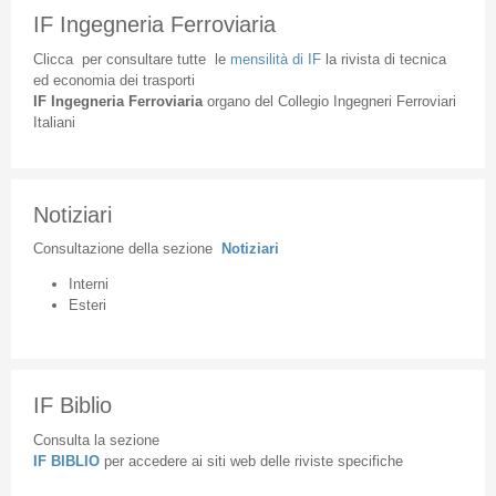
IF Ingegneria Ferroviaria
Clicca
per
consultare
tutte
le
mensilità
di
IF
la
rivista
di
tecnica
ed
economia
dei
trasporti
IF
Ingegneria
Ferroviaria
organo
del
Collegio
Ingegneri
Ferroviari
Italiani
Notiziari
Consultazione
della
sezione
Notiziari
Interni
Esteri
IF Biblio
Consulta la sezione
IF BIBLIO
per accedere ai siti web delle riviste specifiche