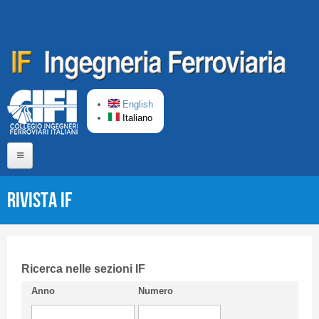
Salta al contenuto principale
English
Italiano
Home
Rivista IF
Chi siamo
Comitato di Redazione
CIFI in breve
Ricerca nelle sezioni IF
Anno
Numero
Linee Guida