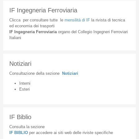
IF Ingegneria Ferroviaria
Clicca
per
consultare
tutte
le
mensilità
di
IF
la
rivista
di
tecnica
ed
economia
dei
trasporti
IF
Ingegneria
Ferroviaria
organo
del
Collegio
Ingegneri
Ferroviari
Italiani
Notiziari
Consultazione
della
sezione
Notiziari
Interni
Esteri
IF Biblio
Consulta la sezione
IF BIBLIO
per accedere ai siti web delle riviste specifiche