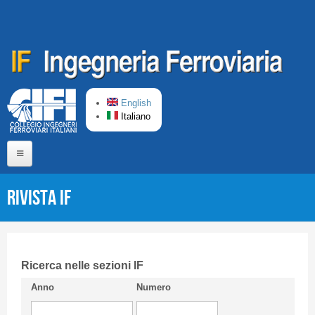
Salta al contenuto principale
English
Italiano
Home
Rivista IF
Chi siamo
Comitato di Redazione
CIFI in breve
Ricerca nelle sezioni IF
Anno
Numero
Linee Guida