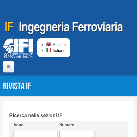
Salta al contenuto principale
English
Italiano
Home
Rivista IF
Chi siamo
Comitato di Redazione
CIFI in breve
Ricerca nelle sezioni IF
Anno
Numero
Linee Guida