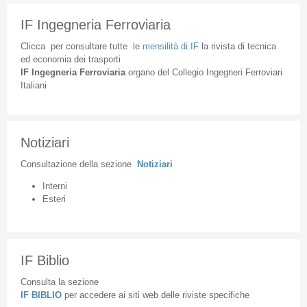
IF Ingegneria Ferroviaria
Clicca
per
consultare
tutte
le
mensilità
di
IF
la
rivista
di
tecnica
ed
economia
dei
trasporti
IF
Ingegneria
Ferroviaria
organo
del
Collegio
Ingegneri
Ferroviari
Italiani
Notiziari
Consultazione
della
sezione
Notiziari
Interni
Esteri
IF Biblio
Consulta la sezione
IF BIBLIO
per accedere ai siti web delle riviste specifiche