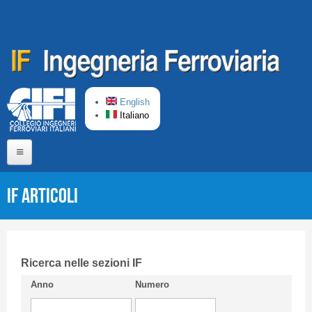
Salta al contenuto principale
English
Italiano
Home
IF Articoli
Chi siamo
Comitato di Redazione
CIFI in breve
Ricerca nelle sezioni IF
Anno
Numero
Linee Guida