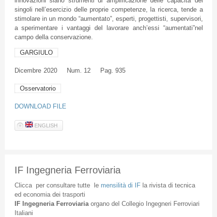
innovazioni siano strumenti di amplificazione delle capacità dei
singoli nell’esercizio delle proprie competenze, la ricerca, tende a
stimolare in un mondo “aumentato”, esperti, progettisti, supervisori,
a sperimentare i vantaggi del lavorare anch’essi “aumentati”nel
campo della conservazione.
GARGIULO
Dicembre
2020
Num. 12
Pag. 935
Osservatorio
DOWNLOAD FILE
ENGLISH
IF Ingegneria Ferroviaria
Clicca
per
consultare
tutte
le
mensilità
di
IF
la
rivista
di
tecnica
ed
economia
dei
trasporti
IF
Ingegneria
Ferroviaria
organo
del
Collegio
Ingegneri
Ferroviari
Italiani