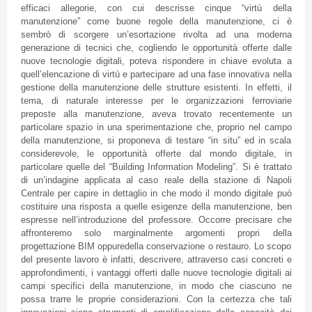
efficaci allegorie, con cui descrisse cinque “virtù della
manutenzione” come buone regole della manutenzione, ci è
sembrò di scorgere un’esortazione rivolta ad una moderna
generazione di tecnici che, cogliendo le opportunità offerte dalle
nuove tecnologie digitali, poteva rispondere in chiave evoluta a
quell’elencazione di virtù e partecipare ad una fase innovativa nella
gestione della manutenzione delle strutture esistenti. In effetti, il
tema, di naturale interesse per le organizzazioni ferroviarie
preposte alla manutenzione, aveva trovato recentemente un
particolare spazio in una sperimentazione che, proprio nel campo
della manutenzione, si proponeva di testare “in situ” ed in scala
considerevole, le opportunità offerte dal mondo digitale, in
particolare quelle del “Building Information Modeling”. Si è trattato
di un’indagine applicata al caso reale della stazione di Napoli
Centrale per capire in dettaglio in che modo il mondo digitale può
costituire una risposta a quelle esigenze della manutenzione, ben
espresse nell’introduzione del professore. Occorre precisare che
affronteremo solo marginalmente argomenti propri della
progettazione BIM oppuredella conservazione o restauro. Lo scopo
del presente lavoro è infatti, descrivere, attraverso casi concreti e
approfondimenti, i vantaggi offerti dalle nuove tecnologie digitali ai
campi specifici della manutenzione, in modo che ciascuno ne
possa trarre le proprie considerazioni. Con la certezza che tali