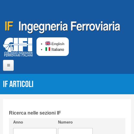
Salta al contenuto principale
English
Italiano
Home
IF Articoli
Chi siamo
Comitato di Redazione
CIFI in breve
Ricerca nelle sezioni IF
Anno
Numero
Linee Guida