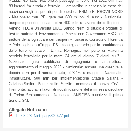
NELLE NOTIZIE: Nazionale: passaggi a livello, nel 2022 eliminati
83 incroci fra strada e ferrovia - Lombardia: in servizio la metà dei
nuovi convogli acquistati per Trenord da FNM e FERROVIENORD
- Nazionale: con RFI gare per 600 milioni di euro - Nazionale:
trasporto pubblico locale, oltre 400 mln a favore delle Regioni -
Veneto: FLC e Università LIUC, Bando Premi di studio e progetti di
tesi in materia di Environmental, Social and Governance ESG nel
settore della logistica e dei trasporti - Toscana: Consorzio Florentia
e Polo Logistica (Gruppo FS Italiane), accordo per lo smaltimento
delle terre di scavo - Emilia Romagna: nel porto di Ravenna
servizio ferroviario per le merci 24 ore al giorno, 7 giorni su 7 -
Nazionale: gare pubbliche di ingegneria e architettura,
aggiornamento di maggio 2023 - Nazionale: ancora una crescita a
doppia cifra per il mercato auto, +23,1% a maggio - Nazionale:
infrastrutture, 500 mln per implementazione Statale Salaria -
Calabria-Sicilia: Ponte sullo Stretto, nominato il nuovo CdA -
Piemonte: avviati i lavori di riqualificazione della rimessa circolare
di Torino Smistamento - Nazionale: ANSFISA autorizza il primo
treno a GNL.
Allegato Notiziario:
IF_7-8_23_Nint_pag569_577.pdf