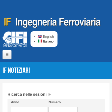
Salta al contenuto principale
English
Italiano
Home
IF Notiziari
Chi siamo
Comitato di Redazione
CIFI in breve
Ricerca nelle sezioni IF
Anno
Numero
Linee Guida