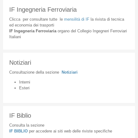
IF Ingegneria Ferroviaria
Clicca
per
consultare
tutte
le
mensilità
di
IF
la
rivista
di
tecnica
ed
economia
dei
trasporti
IF
Ingegneria
Ferroviaria
organo
del
Collegio
Ingegneri
Ferroviari
Italiani
Notiziari
Consultazione
della
sezione
Notiziari
Interni
Esteri
IF Biblio
Consulta la sezione
IF BIBLIO
per accedere ai siti web delle riviste specifiche