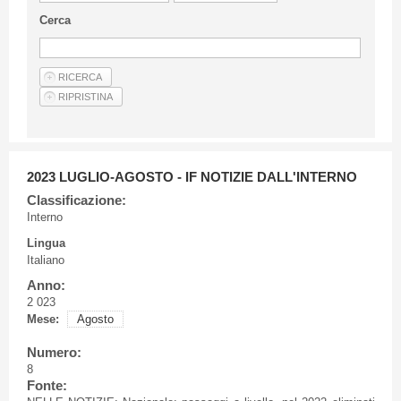
Linee Guida Per Gli Autori
Cerca
Privacy Policy
Articoli
Shop
Fornitori di prodotti e servizi
2023 LUGLIO-AGOSTO - IF NOTIZIE DALL'INTERNO
Classificazione:
Interno
Lingua
Italiano
Anno:
2 023
Mese:
Agosto
Numero:
8
Fonte: