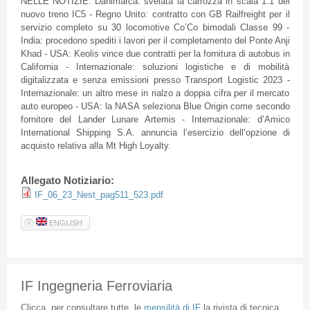
NELLE NOTIZIE: Danimarca: svelata la carrozza in scala 1:1 del
nuovo treno IC5 - Regno Unito: contratto con GB Railfreight per il
servizio completo su 30 locomotive Co’Co bimodali Classe 99 -
India: procedono spediti i lavori per il completamento del Ponte Anji
Khad - USA: Keolis vince due contratti per la fornitura di autobus in
California - Internazionale: soluzioni logistiche e di mobilità
digitalizzata e senza emissioni presso Transport Logistic 2023 -
Internazionale: un altro mese in rialzo a doppia cifra per il mercato
auto europeo - USA: la NASA seleziona Blue Origin come secondo
fornitore del Lander Lunare Artemis - Internazionale: d’Amico
International Shipping S.A. annuncia l’esercizio dell’opzione di
acquisto relativa alla Mt High Loyalty.
Allegato Notiziario:
IF_06_23_Nest_pag511_523.pdf
ENGLISH
IF Ingegneria Ferroviaria
Clicca
per
consultare
tutte
le
mensilità
di
IF
la
rivista
di
tecnica