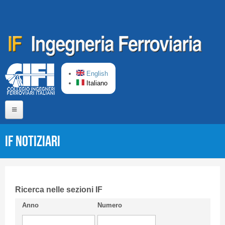
Salta al contenuto principale
English
Italiano
Home
IF Notiziari
Chi siamo
Comitato di Redazione
CIFI in breve
Ricerca nelle sezioni IF
Anno
Numero
Linee Guida