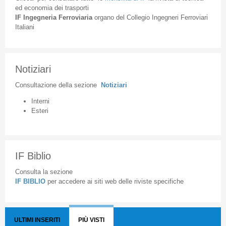
ed
economia
dei
trasporti
IF
Ingegneria
Ferroviaria
organo
del
Collegio
Ingegneri
Ferroviari
Italiani
Notiziari
Consultazione
della
sezione
Notiziari
Interni
Esteri
IF Biblio
Consulta la sezione
IF BIBLIO
per accedere ai siti web delle riviste specifiche
ULTIMI INSERITI
PIÙ VISTI