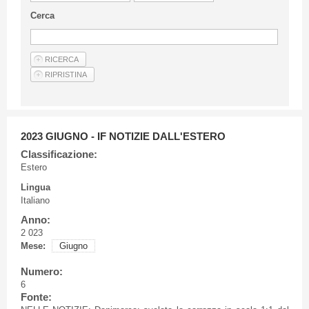
Linee Guida Per Gli Autori
Cerca
Privacy Policy
Articoli
Shop
Fornitori di prodotti e servizi
2023 GIUGNO - IF NOTIZIE DALL'ESTERO
Classificazione:
Estero
Lingua
Italiano
Anno:
2 023
Mese:
Giugno
Numero:
6
Fonte: